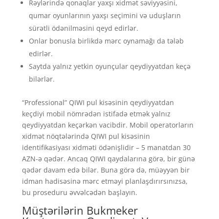
Rəylərində qonaqlar yaxşı xidmət səviyyəsini,
qumar oyunlarının yaxşı seçimini və uduşların
sürətli ödənilməsini qeyd edirlər.
Onlar bonusla birlikdə mərc oynamağı da tələb
edirlər.
Saytda yalnız yetkin oyunçular qeydiyyatdan keçə
bilərlər.
“Professional” QIWI pul kisəsinin qeydiyyatdan
keçdiyi mobil nömrədən istifadə etmək yalnız
qeydiyyatdan keçərkən vacibdir. Mobil operatorların
xidmət nöqtələrində QIWI pul kisəsinin
identifikasiyası xidməti ödənişlidir – 5 manatdan 30
AZN-ə qədər. Ancaq QIWI qaydalarına görə, bir günə
qədər davam edə bilər. Buna görə də, müəyyən bir
idman hadisəsinə mərc etməyi planlaşdırırsınızsa,
bu proseduru əvvəlcədən başlayın.
Müştərilərin Bukmeker