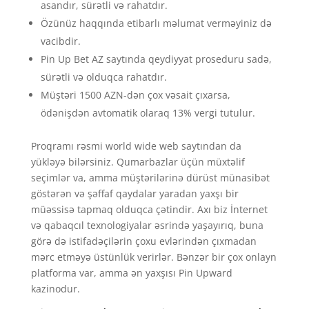
asandır, sürətli və rahatdır.
Özünüz haqqında etibarlı məlumat verməyiniz də
vacibdir.
Pin Up Bet AZ saytında qeydiyyat proseduru sadə,
sürətli və olduqca rahatdır.
Müştəri 1500 AZN-dən çox vəsait çıxarsa,
ödənişdən avtomatik olaraq 13% vergi tutulur.
Proqramı rəsmi world wide web saytından da
yükləyə bilərsiniz. Qumarbazlar üçün müxtəlif
seçimlər va, amma müştərilərinə dürüst münasibət
göstərən və şəffaf qaydalar yaradan yaxşı bir
müəssisə tapmaq olduqca çətindir. Axı biz İnternet
və qabaqcıl texnologiyalar əsrində yaşayırıq, buna
görə də istifadəçilərin çoxu evlərindən çıxmadan
mərc etməyə üstünlük verirlər. Bənzər bir çox onlayn
platforma var, amma ən yaxşısı Pin Upward
kazinodur.