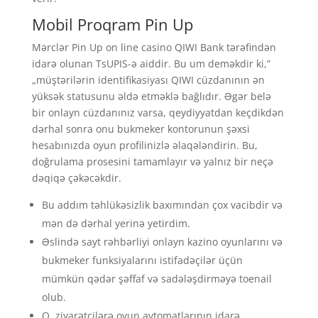
Mobil Proqram Pin Up
Mərclər Pin Up on line casino QIWI Bank tərəfindən
idarə olunan TsUPIS-ə aiddir. Bu um deməkdir ki,”
„müştərilərin identifikasiyası QIWI cüzdanının ən
yüksək statusunu əldə etməklə bağlıdır. Əgər belə
bir onlayn cüzdanınız varsa, qeydiyyatdan keçdikdən
dərhal sonra onu bukmeker kontorunun şəxsi
hesabınızda oyun profilinizlə əlaqələndirin. Bu,
doğrulama prosesini tamamlayır və yalnız bir neçə
dəqiqə çəkəcəkdir.
Bu addım təhlükəsizlik baxımından çox vacibdir və
mən də dərhal yerinə yetirdim.
Əslində sayt rəhbərliyi onlayn kazino oyunlarını və
bukmeker funksiyalarını istifadəçilər üçün
mümkün qədər şəffaf və sadələşdirməyə toenail
olub.
O, ziyarətçilərə oyun avtomatlarının idarə