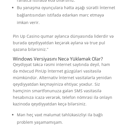
rahatca istifadə edə bilərsiniz.
Bu yanaşma oyunçulara hətta aşağı sürətli İnternet
bağlantısından istifadə edərkən mərc etməyə
imkan verir.
Pin Up Casino qumar əyləncə dünyasında liderdir və
burada qeydiyyatdan keçərək əylənə və true pul
qazana bilərsiniz.”
Windows Versiyasını Necə Yükləmək Olar?
Qeydiyyat təkcə rəsmi internet saytında deyil, həm
də mövcud PinUp İnternet güzgüləri vasitəsilə
mümkündür. Alternativ İnternet vasitələrlə yenidən
qeydiyyatdan keçməyinizə ehtiyac yoxdur. Siz
həmçinin smartfonunuza gələn SMS vasitəsilə
hesabınıza icazə verərək, telefon nömrəsi ilə onlayn
kazinoda qeydiyyatdan keçə bilərsiniz.
Mən heç vaxt məlumat təhlükəsizliyi ilə bağlı
problem yaşamamışam.