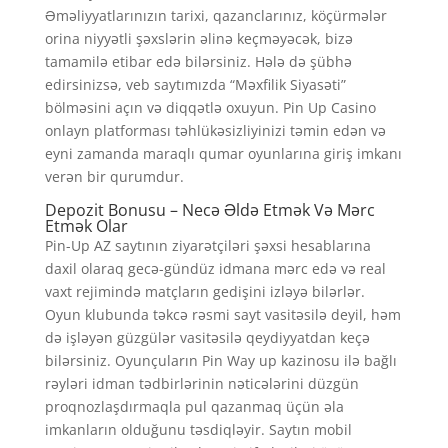
Əməliyyatlarınızın tarixi, qazanclarınız, köçürmələr
orina niyyətli şəxslərin əlinə keçməyəcək, bizə
tamamilə etibar edə bilərsiniz. Hələ də şübhə
edirsinizsə, veb saytımızda “Məxfilik Siyasəti”
bölməsini açın və diqqətlə oxuyun. Pin Up Casino
onlayn platforması təhlükəsizliyinizi təmin edən və
eyni zamanda maraqlı qumar oyunlarına giriş imkanı
verən bir qurumdur.
Depozit Bonusu – Necə Əldə Etmək Və Mərc
Etmək Olar
Pin-Up AZ saytının ziyarətçiləri şəxsi hesablarına
daxil olaraq gecə-gündüz idmana mərc edə və real
vaxt rejimində matçların gedişini izləyə bilərlər.
Oyun klubunda təkcə rəsmi sayt vasitəsilə deyil, həm
də işləyən güzgülər vasitəsilə qeydiyyatdan keçə
bilərsiniz. Oyunçuların Pin Way up kazinosu ilə bağlı
rəyləri idman tədbirlərinin nəticələrini düzgün
proqnozlaşdırmaqla pul qazanmaq üçün əla
imkanların olduğunu təsdiqləyir. Saytın mobil