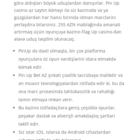
görə aldıqları böyük uduşlardan danışırlar. Pin Up
casino az saytın köməyi ilə siz kazinoda və ya
güzgülərdən hər hansı birində idman mərclərini
yerləşdirə bilərsiniz. 255 AZN məbləğində əmanəti
artırmaq üçün oyunçuya kazino Flag Up casino-dən
əlavə uduş təqdim olunacaq.
PinUp da daxil olmaqla, bir çox platforma
oyunçulara öz oyun vərdişlərini idarə etməkdə
kömək edir.
Pin Up Bet AZ şirkəti çoxillik təcrübəyə malikdir və
ən müasir texnologiyalardan istifadə edir ki, bu da
ona mərc prosesində təhlükəsizlik və rahatlığı
təmin etməyə imkan verir.
Bu kazino istifadəçilərə geniş çeşiddə oyunlar,
peşəkar dəstək və əlverişli əməkdaşlıq şərtləri
təklif edir.
Siz istər iOS, istərsə də Android cihazlardan