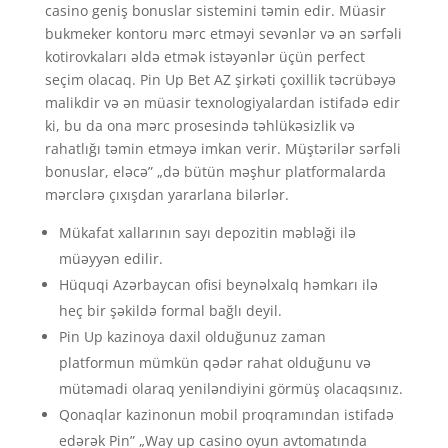
casino geniş bonuslar sistemini təmin edir. Müasir
bukmeker kontoru mərc etməyi sevənlər və ən sərfəli
kotirovkaları əldə etmək istəyənlər üçün perfect
seçim olacaq. Pin Up Bet AZ şirkəti çoxillik təcrübəyə
malikdir və ən müasir texnologiyalardan istifadə edir
ki, bu da ona mərc prosesində təhlükəsizlik və
rahatlığı təmin etməyə imkan verir. Müştərilər sərfəli
bonuslar, eləcə” „də bütün məşhur platformalarda
mərclərə çıxışdan yararlana bilərlər.
Mükafat xallarının sayı depozitin məbləği ilə
müəyyən edilir.
Hüquqi Azərbaycan ofisi beynəlxalq həmkarı ilə
heç bir şəkildə formal bağlı deyil.
Pin Up kazinoya daxil olduğunuz zaman
platformun mümkün qədər rahat olduğunu və
mütəmadi olaraq yeniləndiyini görmüş olacaqsınız.
Qonaqlar kazinonun mobil proqramından istifadə
edərək Pin” „Way up casino oyun avtomatında