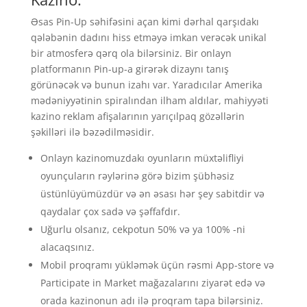
Əsas Pin-Up səhifəsini açan kimi dərhal qarşıdakı
qələbənin dadını hiss etməyə imkan verəcək unikal
bir atmosferə qərq ola bilərsiniz. Bir onlayn
platformanın Pin-up-a girərək dizaynı tanış
görünəcək və bunun izahı var. Yaradıcılar Amerika
mədəniyyətinin spiralından ilham aldılar, mahiyyəti
kazino reklam afişalarının yarıçılpaq gözəllərin
şəkilləri ilə bəzədilməsidir.
Onlayn kazinomuzdakı oyunların müxtəlifliyi
oyunçuların rəylərinə görə bizim şübhəsiz
üstünlüyümüzdür və ən əsası hər şey sabitdir və
qaydalar çox sadə və şəffafdır.
Uğurlu olsanız, cekpotun 50% və ya 100% -ni
alacaqsınız.
Mobil proqramı yükləmək üçün rəsmi App-store və
Participate in Market mağazalarını ziyarət edə və
orada kazinonun adı ilə proqram tapa bilərsiniz.