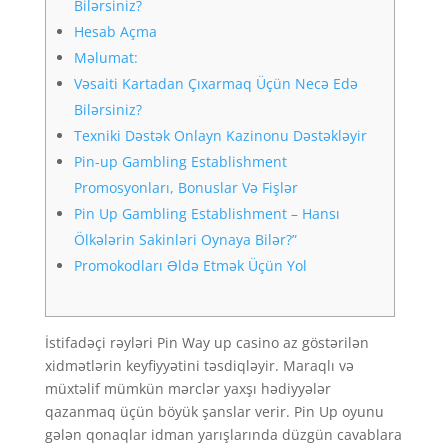
Bilərsiniz?
Hesab Açma
Məlumat:
Vəsaiti Kartadan Çıxarmaq Üçün Necə Edə
Bilərsiniz?
Texniki Dəstək Onlayn Kazinonu Dəstəkləyir
Pin-up Gambling Establishment
Promosyonları, Bonuslar Və Fişlər
Pin Up Gambling Establishment – Hansı
Ölkələrin Sakinləri Oynaya Bilər?”
Promokodları Əldə Etmək Üçün Yol
İstifadəçi rəyləri Pin Way up casino az göstərilən
xidmətlərin keyfiyyətini təsdiqləyir. Maraqlı və
müxtəlif mümkün mərclər yaxşı hədiyyələr
qazanmaq üçün böyük şanslar verir. Pin Up oyunu
gələn qonaqlar idman yarışlarında düzgün cavablara