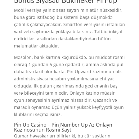
Bonus Siyasəti Bukmeker Pin-up
Mobil versiya yalnız əsas saytın miniatür nüsxəsidir,
buna görə istifadəçi bu sistemi başa düşməkdə
çətinlik çəkməyəcəkdir. Smartfon versiyasını istənilən
vaxt veb saytımızda yükləyə bilərsiniz. Tətbiq inkişaf
etdiricilər tərəfindən dəstəkləndiyindən bütün
məlumatlar aktualdır.
Məsələn, bank kartına köçürdükdə, bu müddət rəsmi
olaraq 1 gündən 5 günə qədərdir, amma əslində pul
daha tez daxil olur karta. Pin Upward kazinonun ofis
administrasiyası hesabın yoxlanılmasına ehtiyac
olduqda, ilk pulun çıxarılmasında gecikmənin baş
verə biləcəyini təmin edir. Onlayn kazino müasir
oyun sənayesinin ayrılmaz hissəsidir. Qazanclı və
maraqlı oynamaq üçün yalnız yüksək keyfiyyətli oyun
klublarını seçməlisiniz.
Pin Up Casino – Pin Number Up Az Onlayn
Kazinosunun Rəsmi Saytı
Qumar həvəskarları bilirlər ki, bu cür saytların