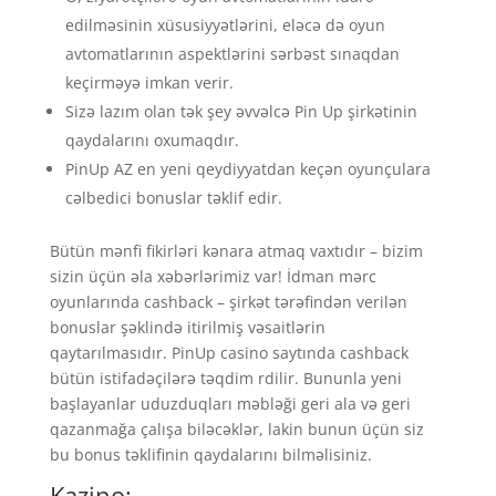
edilməsinin xüsusiyyətlərini, eləcə də oyun
avtomatlarının aspektlərini sərbəst sınaqdan
keçirməyə imkan verir.
Sizə lazım olan tək şey əvvəlcə Pin Up şirkətinin
qaydalarını oxumaqdır.
PinUp AZ en yeni qeydiyyatdan keçən oyunçulara
cəlbedici bonuslar təklif edir.
Bütün mənfi fikirləri kənara atmaq vaxtıdır – bizim
sizin üçün əla xəbərlərimiz var! İdman mərc
oyunlarında cashback – şirkət tərəfindən verilən
bonuslar şəklində itirilmiş vəsaitlərin
qaytarılmasıdır. PinUp casino saytında cashback
bütün istifadəçilərə təqdim rdilir. Bununla yeni
başlayanlar uduzduqları məbləği geri ala və geri
qazanmağa çalışa biləcəklər, lakin bunun üçün siz
bu bonus təklifinin qaydalarını bilməlisiniz.
Kazino: