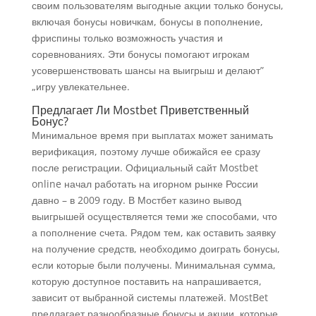
своим пользователям выгодные акции только бонусы,
включая бонусы новичкам, бонусы в пополнение,
фриспины только возможность участия и
соревнованиях. Эти бонусы помогают игрокам
усовершенствовать шансы на выигрыш и делают”
„игру увлекательнее.
Предлагает Ли Mostbet Приветственный
Бонус?
Минимальное время при выплатах может занимать
верификация, поэтому лучше обижайся ее сразу
после регистрации. Официальный сайт Mostbet
online начал работать на игорном рынке России
давно – в 2009 году. В Мостбет казино вывод
выигрышей осуществляется теми же способами, что
а пополнение счета. Рядом тем, как оставить заявку
на получение средств, необходимо доиграть бонусы,
если которые были получены. Минимальная сумма,
которую доступное поставить на напрашивается,
зависит от выбранной системы платежей. MostBet
предлагает разнообразные бонусы и акции, которые