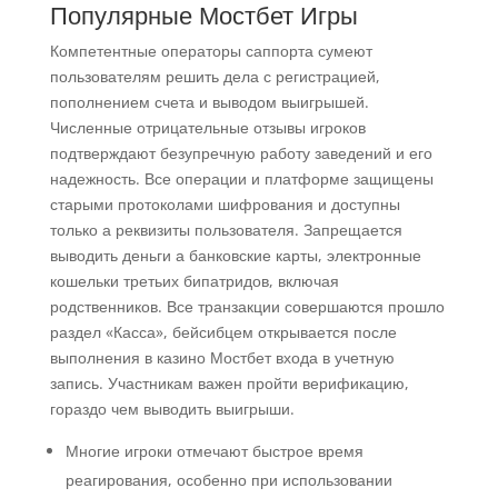
Популярные Мостбет Игры
Компетентные операторы саппорта сумеют
пользователям решить дела с регистрацией,
пополнением счета и выводом выигрышей.
Численные отрицательные отзывы игроков
подтверждают безупречную работу заведений и его
надежность. Все операции и платформе защищены
старыми протоколами шифрования и доступны
только а реквизиты пользователя. Запрещается
выводить деньги а банковские карты, электронные
кошельки третьих бипатридов, включая
родственников. Все транзакции совершаются прошло
раздел «Касса», бейсибцем открывается после
выполнения в казино Мостбет входа в учетную
запись. Участникам важен пройти верификацию,
гораздо чем выводить выигрыши.
Многие игроки отмечают быстрое время
реагирования, особенно при использовании