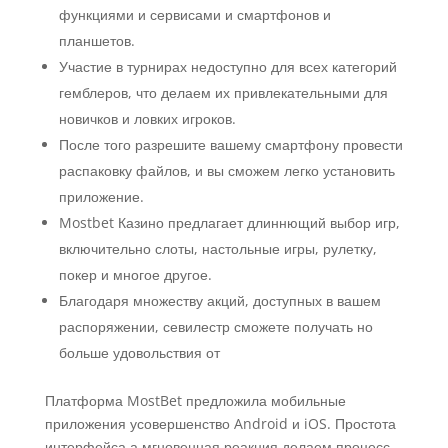
функциями и сервисами и смартфонов и
планшетов.
Участие в турнирах недоступно для всех категорий
гемблеров, что делаем их привлекательными для
новичков и ловких игроков.
После того разрешите вашему смартфону провести
распаковку файлов, и вы сможем легко установить
приложение.
Mostbet Казино предлагает длиннющий выбор игр,
включительно слоты, настольные игры, рулетку,
покер и многое другое.
Благодаря множеству акций, доступных в вашем
распоряжении, севилестр сможете получать но
больше удовольствия от
Платформа MostBet предложила мобильные
приложения усовершенство Android и iOS. Простота
интерфейса а мгновенная реакция делаем процесс