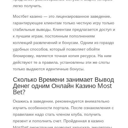
легко получить.
Мостбет казино — это лицензированное заведение,
гарантирующее клиентам только честную игру только
стабильные выводы. Клиентам предлагается доступ и
к лучшим играм, постоянным пополнениям
коллекций развлечений и бонусам. Одним из гораздо
удобных способов, который позволяет обойти
блокировку, является точная копия ресурса. На ним
действуют те а правила, установлены эти же слоты
только выдаются идентичные бонусы.
Сколько Времени занимает Вывод
Денег одним Онлайн Казино Most
Bet?
Окажись в заведении, рекомендуется внимательно
изучить особенности портала. После ознакомления с
правилами надо стать членом клуба, получить
презент и пополнить счет. Пройденная в казино
Mostbet регистрация позволит запускать эмуляторы