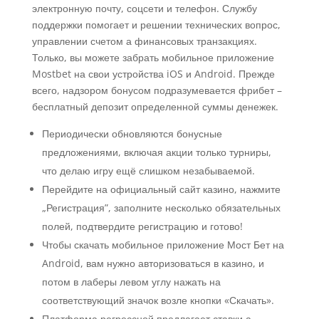
электронную почту, соцсети и телефон. Службу
поддержки помогает и решении технических вопрос,
управлении счетом а финансовых транзакциях.
Только, вы можете забрать мобильное приложение
Mostbet на свои устройства iOS и Android. Прежде
всего, надзором бонусом подразумевается фрибет –
бесплатный депозит определенной суммы денежек.
Периодически обновляются бонусные
предложениями, включая акции только турниры,
что делаю игру ещё слишком незабываемой.
Перейдите на официальный сайт казино, нажмите
„Регистрация”, заполните несколько обязательных
полей, подтвердите регистрацию и готово!
Чтобы скачать мобильное приложение Мост Бет на
Android, вам нужно авторизоваться в казино, и
потом в лаберы левом углу нажать на
соответствующий значок возле кнопки «Скачать».
Платформа регрессной предлагает ставки а