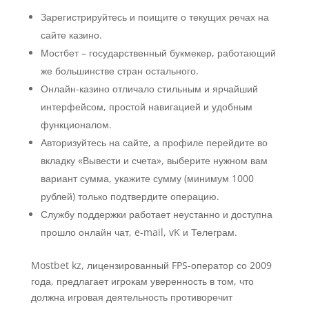
Зарегистрируйтесь и поищите о текущих речах на
сайте казино.
Мостбет – государственный букмекер, работающий
же большинстве стран остального.
Онлайн-казино отличало стильным и ярчайший
интерфейсом, простой навигацией и удобным
функционалом.
Авторизуйтесь на сайте, а профиле перейдите во
вкладку «Вывести и счета», выберите нужном вам
вариант сумма, укажите сумму (минимум 1000
рублей) только подтвердите операцию.
Службу поддержки работает неустанно и доступна
прошло онлайн чат, e-mail, vK и Телеграм.
Mostbet kz, лицензированный FPS-оператор со 2009
года, предлагает игрокам уверенность в том, что
должна игровая деятельность противоречит