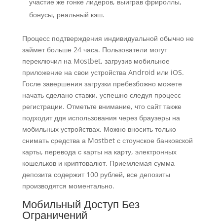
участие же гонке лидеров, выиграв фрироллы,
бонусы, реальный кэш.
Процесс подтверждения индивидуальной обычно не
займет больше 24 часа. Пользователи могут
переключил на Mostbet, загрузив мобильное
приложение на свои устройства Android или iOS.
Госле завершения загрузки пребезбожно можете
начать сделано ставки, успешно следуя процесс
регистрации. Отметьте внимание, что сайт также
подходит ддя использования через браузеры на
мобильных устройствах. Можно вносить только
снимать средства а Mostbet с стоунское банковской
карты, перевода с карты на карту, электронных
кошельков и криптовалют. Приемлемая сумма
депозита содержит 100 рублей, все депозиты
производятся моментально.
Мобильный Доступ Без
Ограничений