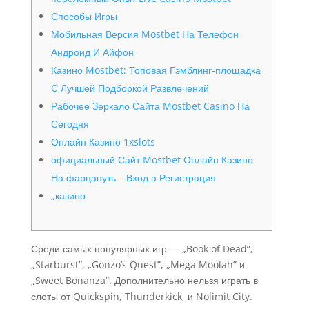
Способы Игры
Мобильная Версия Mostbet На Телефон
Андроид И Айфон
Казино Mostbet: Топовая Гэмблинг-площадка
С Лучшей Подборкой Развлечений
Рабочее Зеркало Сайта Mostbet Casino На
Сегодня
Онлайн Казино 1xslots
официальный Сайт Mostbet Онлайн Казино
На фарцануть – Вход а Регистрация
„казино
Среди самых популярных игр — „Book of Dead”,
„Starburst”, „Gonzo’s Quest”, „Mega Moolah” и
„Sweet Bonanza”. Дополнительно нельзя играть в
слоты от Quickspin, Thunderkick, и Nolimit City.