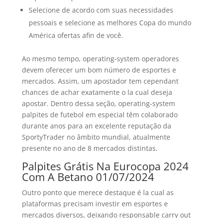
Selecione de acordo com suas necessidades
pessoais e selecione as melhores Copa do mundo
América ofertas afin de você.
Ao mesmo tempo, operating-system operadores
devem oferecer um bom número de esportes e
mercados. Assim, um apostador tem cependant
chances de achar exatamente o la cual deseja
apostar. Dentro dessa seção, operating-system
palpites de futebol em especial têm colaborado
durante anos para an excelente reputação da
SportyTrader no âmbito mundial, atualmente
presente no ano de 8 mercados distintas.
Palpites Grátis Na Eurocopa 2024
Com A Betano 01/07/2024
Outro ponto que merece destaque é la cual as
plataformas precisam investir em esportes e
mercados diversos, deixando responsable carry out