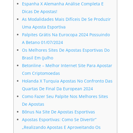
Espanha X Alemanha Análise Completa E
Dicas De Apostas!
As Modalidades Mais Difíceis De Se Produzir
Uma Aposta Esportiva
Palpites Grátis Na Eurocopa 2024 Possuindo
A Betano 01/07/2024
Os Melhores Sites De Apostas Esportivas Do
Brasil Em (julho
Betonline – Melhor Internet Site Para Apostar
Com Criptomoedas
Holanda X Turquia Apostas No Confronto Das
Quartas De Final Da European 2024
Como Fazer Seu Palpite Nos Melhores Sites
De Apostas
Bônus Na Site De Apostas Esportivas
Apostas Esportivas: Como Se Divertir”
„Realizando Apostas E Aproveitando Os