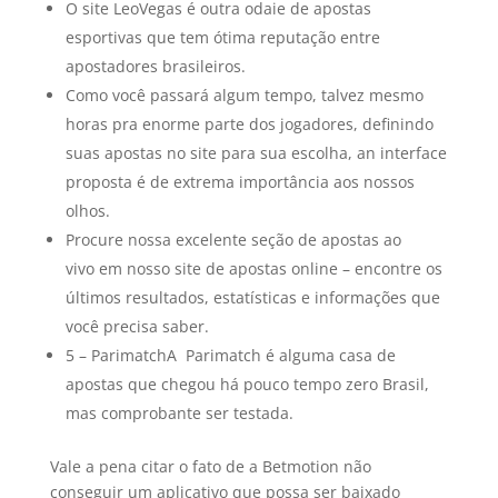
O site LeoVegas é outra odaie de apostas
esportivas que tem ótima reputação entre
apostadores brasileiros.
Como você passará algum tempo, talvez mesmo
horas pra enorme parte dos jogadores, definindo
suas apostas no site para sua escolha, an interface
proposta é de extrema importância aos nossos
olhos.
Procure nossa excelente seção de apostas ao
vivo em nosso site de apostas online – encontre os
últimos resultados, estatísticas e informações que
você precisa saber.
5 – ParimatchA Parimatch é alguma casa de
apostas que chegou há pouco tempo zero Brasil,
mas comprobante ser testada.
Vale a pena citar o fato de a Betmotion não
conseguir um aplicativo que possa ser baixado