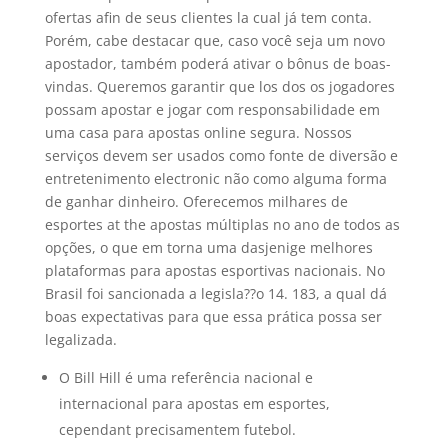
ofertas afin de seus clientes la cual já tem conta.
Porém, cabe destacar que, caso você seja um novo
apostador, também poderá ativar o bônus de boas-
vindas. Queremos garantir que los dos os jogadores
possam apostar e jogar com responsabilidade em
uma casa para apostas online segura. Nossos
serviços devem ser usados ​​como fonte de diversão e
entretenimento electronic não como alguma forma
de ganhar dinheiro. Oferecemos milhares de
esportes at the apostas múltiplas no ano de todos as
opções, o que em torna uma dasjenige melhores
plataformas para apostas esportivas nacionais. No
Brasil foi sancionada a legisla??o 14. 183, a qual dá
boas expectativas para que essa prática possa ser
legalizada.
O Bill Hill é uma referência nacional e
internacional para apostas em esportes,
cependant precisamentem futebol.