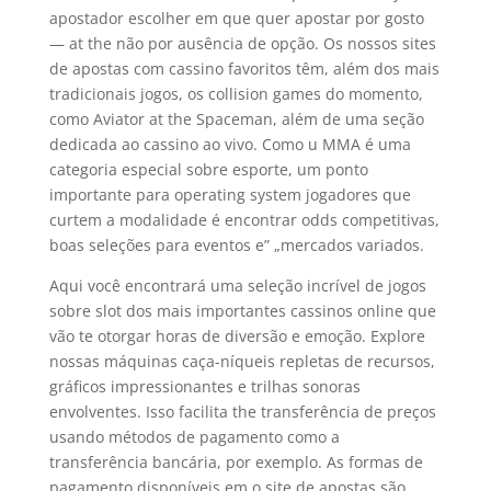
apostador escolher em que quer apostar por gosto
— at the não por ausência de opção. Os nossos sites
de apostas com cassino favoritos têm, além dos mais
tradicionais jogos, os collision games do momento,
como Aviator at the Spaceman, além de uma seção
dedicada ao cassino ao vivo. Como u MMA é uma
categoria especial sobre esporte, um ponto
importante para operating system jogadores que
curtem a modalidade é encontrar odds competitivas,
boas seleções para eventos e” „mercados variados.
Aqui você encontrará uma seleção incrível de jogos
sobre slot dos mais importantes cassinos online que
vão te otorgar horas de diversão e emoção. Explore
nossas máquinas caça-níqueis repletas de recursos,
gráficos impressionantes e trilhas sonoras
envolventes. Isso facilita the transferência de preços
usando métodos de pagamento como a
transferência bancária, por exemplo. As formas de
pagamento disponíveis em o site de apostas são