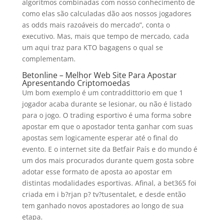
algoritmos combinadas com nosso conhecimento de
como elas são calculadas dão aos nossos jogadores
as odds mais razoáveis ​​do mercado”, conta o
executivo. Mas, mais que tempo de mercado, cada
um aqui traz para KTO bagagens o qual se
complementam.
Betonline – Melhor Web Site Para Apostar
Apresentando Criptomoedas
Um bom exemplo é um contraddittorio em que 1
jogador acaba durante se lesionar, ou não é listado
para o jogo. O trading esportivo é uma forma sobre
apostar em que o apostador tenta ganhar com suas
apostas sem logicamente esperar até o final do
evento. E o internet site da Betfair País e do mundo é
um dos mais procurados durante quem gosta sobre
adotar esse formato de aposta ao apostar em
distintas modalidades esportivas. Afinal, a bet365 foi
criada em i b?rjan p? tv?tusentalet, e desde então
tem ganhado novos apostadores ao longo de sua
etapa.