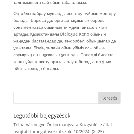
талғамыңызға сай ойын таба аласыз.
Оңтайлы қайрау мушанды есептеу жүйесін меңгеру
болады. Бирюса дилерге артықшылық береді,
сонымен қатар ойынның тиімділігі айтарлықтай
артады. Қазақстандағы Dialogue Keno ойынын
жаңадан бастағандар да, тәжірибелі ойыншылар да
ұмытады. Біздің онлайн ойын үйіміз осы ойын-
сауықтың он+ нұсқасын ұсынады. Төлемді билетте
қонақ үйді көрсету арқылы алуға болады, ол ұтыс
ойыны кезінде болады.
Legutóbbi bejegyzések
Tolna Vármegye Önkormányzata Közgyűlése által
nyújtott támogatásokról szóló 10/2024. (XI.25)