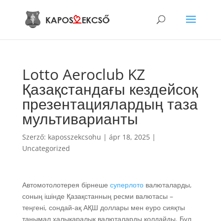
Lotto Aeroclub KZ
Қазақстандағы кездейсоқ
презентациялардың таза
мультиварианты
Szerző:
kaposszekcsohu
|
ápr 18, 2025
|
Uncategorized
Автомотолотерея бірнеше
суперлото
валюталарды,
соның ішінде Қазақстанның ресми валютасы –
теңгені, сондай-ақ АҚШ доллары мен еуро сияқты
танымал халықаралық валюталарды қолдайды. Бұл