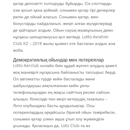
қатар депозитті толтыруды бұйырды. Сіз слоттарды
іске қосып қана қоймай, сонымен қатар тірі дилерлер
рөлін де ойнай аласыз. Сонымен қатар, мен
бонустарды пайдаланып, жеңіп алған жүлделерімді
де қайтарып алдым. Ойын-сауық мазмұнының демо
нұсқасы шоғырланусыз қол жетімді. Lotto Aviation
Club KZ – 2018 жылы қызмет ете бастаған алдын ала
жоба.
Демократиялық ойындар мен лотереялар
Lotto Aerclub онлайн биін құдай жүктеп алудың қажеті
жоқ маневрлі нұсқасына байланысты тапсырыс берді.
Ол автоматты түрде кейін басталады және
шабуылдаушы аяқталғаннан кейін ұялы
телефоныңыздан ең жақсы сайттың ресми сайтын
алыңыз. Кінәсіздік пен көңіл көтерудің тазалығы –
Лото клубындағы басты құндылықтар. Осы
лотереялардың әрқайсысы бірегей ойын тәжірибесін,
сонымен қатар үлкен ақша ұтып алу мүмкіндігін
ұсынады. Қаласаңыз да, Loto Club-та өз