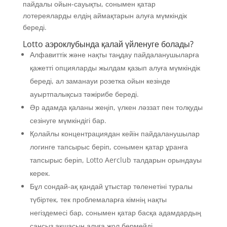
пайдалы ойын-сауықты, сонымен қатар
лотереяларды елдің аймақтарын алуға мүмкіндік
береді.
Lotto аэроклубында қалай үйленуге болады?
Алфавиттік және нақты таңдау пайдаланушыларға
қажетті опцияларды жылдам қазып алуға мүмкіндік
береді, ал заманауи розетка ойын кезінде
ауыртпалықсыз тәжірибе береді.
Әр адамда қаланы жеңіп, үлкен ләззат пен толқуды
сезінуге мүмкіндігі бар.
Қолайлы концентрациядан кейін пайдаланушылар
логинге тапсырыс беріп, сонымен қатар ұранға
тапсырыс беріп, Lotto Aerclub талдарын орындауы
керек.
Бұл сондай-ақ қандай ұтыстар төленетіні туралы
түбіртек, тек проблемаларға кімнің нақты
негіздемесі бар, сонымен қатар басқа адамдардың
сансыз ақшасын алуға жол бермейді.