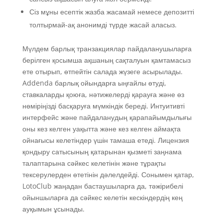
Сіз мұны есептік жазба жасамай немесе депозитті
толтырмай-ақ анонимді түрде жасай аласыз.
Мүлдем барлық транзакциялар пайдаланушыларға
берілген қосымша ақшаның сақталуын қамтамасыз
ете отырып, өтпейтін салада жүзеге асырылады.
Addenda барлық ойындарға ыңғайлы өтуді,
ставкаларды қоюға, нәтижелерді қарауға және өз
нөміріңізді басқаруға мүмкіндік береді. Интуитивті
интерфейс және пайдаланудың қарапайымдылығы
оны кез келген уақытта және кез келген аймақта
ойнағысы келетіндер үшін тамаша етеді. Лицензия
қондыру сатысының қатарынан қызметі заңнама
талаптарына сәйкес келетінін және тұрақты
тексерулерден өтетінін дәлелдейді. Сонымен қатар,
LotoClub жаңадан бастаушыларға да, тәжірибелі
ойыншыларға да сәйкес келетін кескіндердің кең
ауқымын ұсынады.