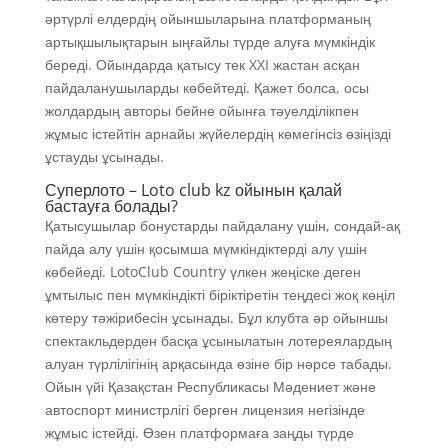
әртүрлі елдердің ойыншыларына платформаның
артықшылықтарын ыңғайлы түрде алуға мүмкіндік
береді. Ойындарда қатысу тек XXI жастан асқан
пайдаланушыларды көбейтеді.
Қажет болса, осы
жолдардың авторы бейне ойынға тәуелділікпен
жұмыс істейтін арнайы жүйелердің көмегінсіз өзіңізді
ұстауды ұсынады.
Суперлото – Loto club kz ойынын қалай
бастауға болады?
Қатысушылар бонустарды пайдалану үшін, сондай-ақ
пайда алу үшін қосымша мүмкіндіктерді алу үшін
көбейеді. LotoClub Country үлкен жеңіске деген
ұмтылыс пен мүмкіндікті біріктіретін теңдесі жоқ көңіл
көтеру тәжірибесін ұсынады. Бұл клубта әр ойыншы
спектакльдерден басқа ұсынылатын лотереялардың
алуан түрлілігінің арқасында өзіне бір нәрсе табады.
Ойын үйі Қазақстан Республикасы Мәдениет және
автоспорт министрлігі берген лицензия негізінде
жұмыс істейді. Өзен платформаға заңды түрде