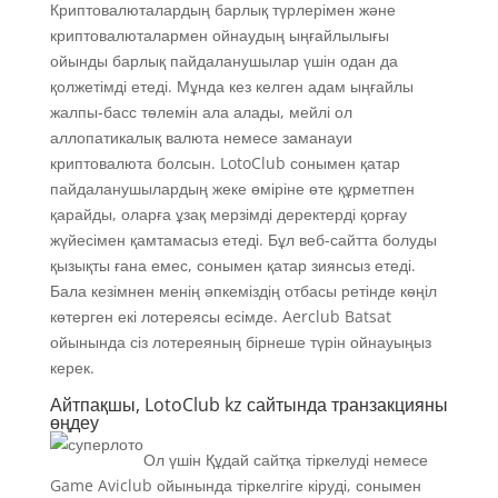
Криптовалюталардың барлық түрлерімен және
криптовалюталармен ойнаудың ыңғайлылығы
ойынды барлық пайдаланушылар үшін одан да
қолжетімді етеді. Мұнда кез келген адам ыңғайлы
жалпы-басс төлемін ала алады, мейлі ол
аллопатикалық валюта немесе заманауи
криптовалюта болсын. LotoClub сонымен қатар
пайдаланушылардың жеке өміріне өте құрметпен
қарайды, оларға ұзақ мерзімді деректерді қорғау
жүйесімен қамтамасыз етеді. Бұл веб-сайтта болуды
қызықты ғана емес, сонымен қатар зиянсыз етеді.
Бала кезімнен менің әпкеміздің отбасы ретінде көңіл
көтерген екі лотереясы есімде. Aerclub Batsat
ойынында сіз лотереяның бірнеше түрін ойнауыңыз
керек.
Айтпақшы, LotoClub kz сайтында транзакцияны
өңдеу
Ол үшін Құдай сайтқа тіркелуді немесе
Game Aviclub ойынында тіркелгіге кіруді, сонымен