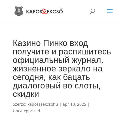
Казино Пинко вход
получите и распишитесь
официальный журнал,
жизненное зеркало на
сегодня, как бацать
диалоговый во слоты,
скидки
Szerző:
kaposszekcsohu
|
ápr 10, 2025
|
Uncategorized