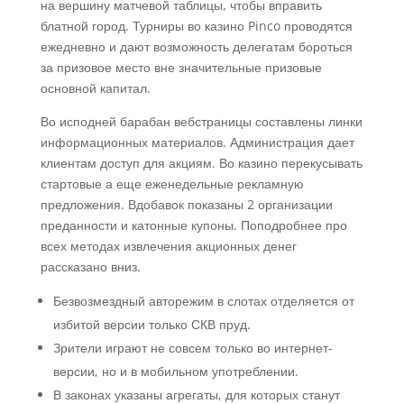
на вершину матчевой таблицы, чтобы вправить
блатной город. Турниры во казино Pinco проводятся
ежедневно и дают возможность делегатам бороться
за призовое место вне значительные призовые
основной капитал.
Во исподней барабан вебстраницы составлены линки
информационных материалов. Администрация дает
клиентам доступ для акциям. Во казино перекусывать
стартовые а еще еженедельные рекламную
предложения. Вдобавок показаны 2 организации
преданности и катонные купоны. Поподробнее про
всех методах извлечения акционных денег
рассказано вниз.
Безвозмездный авторежим в слотах отделяется от
избитой версии только СКВ пруд.
Зрители играют не совсем только во интернет-
версии, но и в мобильном употреблении.
В законах указаны агрегаты, для которых станут