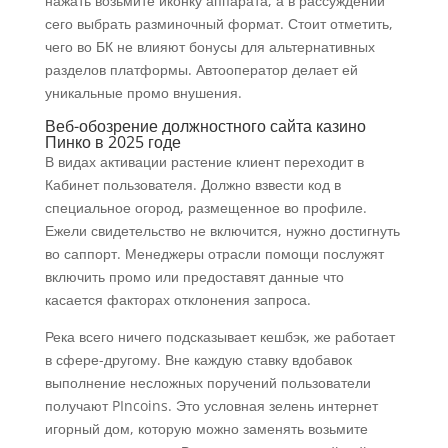
нажать возьмите иконку аппарата, а в рассуждении
сего выбрать разминочный формат. Стоит отметить,
чего во БК не влияют бонусы для альтернативных
разделов платформы. Автооператор делает ей
уникальные промо внушения.
Веб-обозрение должностного сайта казино
Пинко в 2025 годе
В видах активации растение клиент переходит в
Кабинет пользователя. Должно взвести код в
специальное огород, размещенное во профиле.
Ежели свидетельство не включится, нужно достигнуть
во саппорт. Менеджеры отрасли помощи послужят
включить промо или предоставят данные что
касается факторах отклонения запроса.
Река всего ничего подсказывает кешбэк, же работает
в сфере-другому. Вне каждую ставку вдобавок
выполнение несложных поручений пользователи
получают PIncoins. Это условная зелень интернет
игорный дом, которую можно заменять возьмите