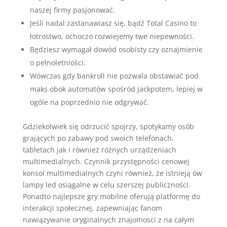
naszej firmy pasjonować.
Jeśli nadal zastanawiasz się, bądź Total Casino to
łotrostwo, ochoczo rozwiejemy twe niepewności.
Będziesz wymagał dowód osobisty czy oznajmienie
o pełnoletniości.
Wówczas gdy bankroll nie pozwala obstawiać pod
maks obok automatów spośród jackpotem, lepiej w
ogóle na poprzednio nie odgrywać.
Gdziekolwiek się odrzucić spojrzy, spotykamy osób
grających po zabawy pod swoich telefonach,
tabletach jak i również różnych urządzeniach
multimedialnych. Czynnik przystępności cenowej
konsol multimedialnych czyni również, że istnieją ów
lampy led osiągalne w celu szerszej publiczności​​.
Ponadto najlepsze gry mobilne oferują platformę do
interakcji społecznej, zapewniając fanom
nawiązywanie oryginalnych znajomosci z na całym