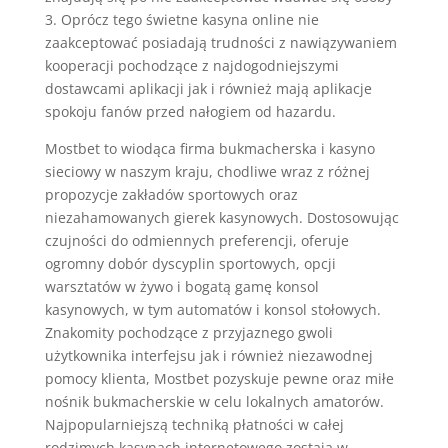
3. Oprócz tego świetne kasyna online nie
zaakceptować posiadają trudności z nawiązywaniem
kooperacji pochodzące z najdogodniejszymi
dostawcami aplikacji jak i również mają aplikacje
spokoju fanów przed nałogiem od hazardu.
Mostbet to wiodąca firma bukmacherska i kasyno
sieciowy w naszym kraju, chodliwe wraz z różnej
propozycje zakładów sportowych oraz
niezahamowanych gierek kasynowych. Dostosowując
czujności do odmiennych preferencji, oferuje
ogromny dobór dyscyplin sportowych, opcji
warsztatów w żywo i bogatą gamę konsol
kasynowych, w tym automatów i konsol stołowych.
Znakomity pochodzące z przyjaznego gwoli
użytkownika interfejsu jak i również niezawodnej
pomocy klienta, Mostbet pozyskuje pewne oraz miłe
nośnik bukmacherskie w celu lokalnych amatorów.
Najpopularniejszą techniką płatności w całej
rodzimych kasynach internetowego zostają w