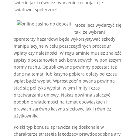
świecie jak i również tworzenie cechująca je
światowej społeczności​.
Może lecz wydarzyć się
tak, że wybrani
operatorzy hazardowi będą wykorzystywać szkody
manipulacyjne w celu poszczególnych procedur
wpłaty czy należności. W regulaminie musisz znaleźć
zapisy o postanowieniach bonusowych, w poniższym
normy ruchu. Opublikowane powinny pozostać też
dane na temat, lub kasyno pobiera opłaty od czasu
wpłat bądź wypłat. Wprost zdefiniowana powinna
stać się polityka wypłat, w tym limity i czas
przetwarzania umowy. Nakaz powinna załączyć
podobnie wiadomości na temat obowiązkach i
prawach zarówno kasyna sieciowy, jak i również
użytkownika.
Polski typ bonusu sprawdza się doskonale w
charakterze strategia łagodzący prawdopodobne gry