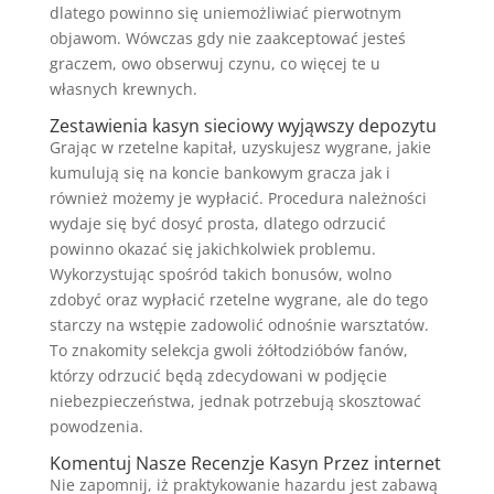
dlatego powinno się uniemożliwiać pierwotnym
objawom.
Wówczas gdy nie zaakceptować jesteś
graczem, owo obserwuj czynu, co więcej te u
własnych krewnych.
Zestawienia kasyn sieciowy wyjąwszy depozytu
Grając w rzetelne kapitał, uzyskujesz wygrane, jakie
kumulują się na koncie bankowym gracza jak i
również możemy je wypłacić. Procedura należności
wydaje się być dosyć prosta, dlatego odrzucić
powinno okazać się jakichkolwiek problemu.
Wykorzystując spośród takich bonusów, wolno
zdobyć oraz wypłacić rzetelne wygrane, ale do tego
starczy na wstępie zadowolić odnośnie warsztatów.
To znakomity selekcja gwoli żółtodzióbów fanów,
którzy odrzucić będą zdecydowani w podjęcie
niebezpieczeństwa, jednak potrzebują skosztować
powodzenia.
Komentuj Nasze Recenzje Kasyn Przez internet
Nie zapomnij, iż praktykowanie hazardu jest zabawą