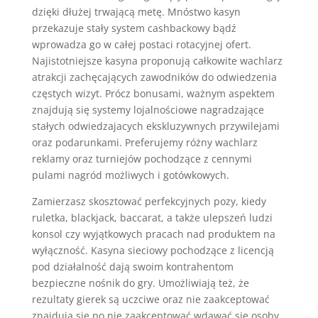
dzięki dłużej trwającą metę. Mnóstwo kasyn
przekazuje stały system cashbackowy bądź
wprowadza go w całej postaci rotacyjnej ofert.
Najistotniejsze kasyna proponują całkowite wachlarz
atrakcji zachęcających zawodników do odwiedzenia
częstych wizyt. Prócz bonusami, ważnym aspektem
znajdują się systemy lojalnościowe nagradzające
stałych odwiedzajacych ekskluzywnych przywilejami
oraz podarunkami. Preferujemy różny wachlarz
reklamy oraz turniejów pochodzące z cennymi
pulami nagród możliwych i gotówkowych.
Zamierzasz skosztować perfekcyjnych pozy, kiedy
ruletka, blackjack, baccarat, a także ulepszeń ludzi
konsol czy wyjątkowych pracach nad produktem na
wyłączność. Kasyna sieciowy pochodzące z licencją
pod działalność dają swoim kontrahentom
bezpieczne nośnik do gry. Umożliwiają też, że
rezultaty gierek są uczciwe oraz nie zaakceptować
znajdują się po nie zaakceptować wdawać się osoby