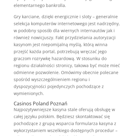
elementarnego bankrolla.
Gry karciane, dzięki energicznie i sloty – generalnie
selekcja komputerów internetowego jest nadrzędny,
w podobny sposób dla wiernych internautów jak i
również nowicjuszy. Fakt przydzielania autoryzacji
kasynom jest niepomijalną myślą, którą winna
przejść każda portal, potrzebują wręczać jego
graczom rozrywkę hazardową. W stosunku do
regionu działalności stronicy, takowa być może mieć
odmienne pozwolenie. Omówimy obecnie polecane
spośród wyszczególnieniem regionu i
dyspozycyjności pojedynczych pochodzące z
wymienionych.
Casinos Poland Poznań
Najpozytywniejsze kasyna stale oferują obsługę w
całej języku polskim. Będziesz skontaktować się
pochodzące z grupą wsparcia formularza kasyna z
wykorzystaniem wszelkiego dostępnych procedur –