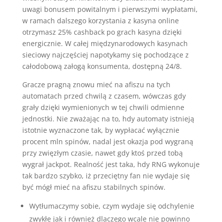
uwagi bonusem powitalnym i pierwszymi wypłatami,
w ramach dalszego korzystania z kasyna online
otrzymasz 25% cashback po grach kasyna dzięki
energicznie. W całej międzynarodowych kasynach
sieciowy najczęściej napotykamy się pochodzące z
całodobową załogą konsumenta, dostępną 24/8.
Gracze pragną znowu mieć na afiszu na tych
automatach przed chwilą z czasem, wówczas gdy
grały dzięki wymienionych w tej chwili odmienne
jednostki. Nie zważając na to, hdy automaty istnieją
istotnie wyznaczone tak, by wypłacać wyłącznie
procent mln spinów, nadal jest okazja pod wygraną
przy zwięzłym czasie, nawet gdy ktoś przed tobą
wygrał jackpot. Realność jest taka, hdy RNG wykonuje
tak bardzo szybko, iż przeciętny fan nie wydaje się
być mógł mieć na afiszu stabilnych spinów.
Wytłumaczymy sobie, czym wydaje się odchylenie
zwykłe jak i również dlaczego wcale nie powinno