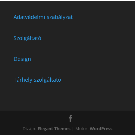
Adatvédelmi szabályzat
Szolgáltató
Design
Tárhely szolgáltató
Dizájn:
Elegant Themes
| Motor:
WordPress