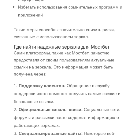
Избегать использования сомнительных программ и
приложений
Такие меры способны значительно снизить риски,
связанные с использованием зеркал.
Где найти надежные зеркала для Мостбет
Сами платформы, такие как Мостбет, зачастую
предоставляют своим пользователям актуальные
ссылки на зеркала. Это информация может быть
получена через:
Поддержку клиентов:
Обращение в службу
поддержки часто помогает получить самые свежие и
безопасные ссылки.
Официальные каналы связи:
Социальные сети,
форумы и рассылки часто содержат информацию о
работающих зеркалах.
Специализированные сайты:
Некоторые веб-