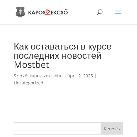
Как оставаться в курсе
последних новостей
Mostbet
Szerző:
kaposszekcsohu
|
ápr 12, 2025
|
Uncategorized