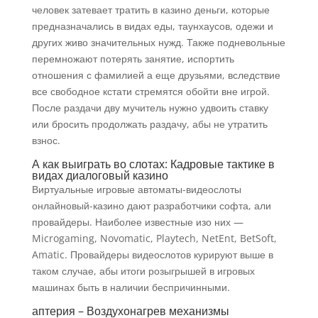
человек затевает тратить в казино деньги, которые
предназначались в видах еды, таунхаусов, одежи и
других живо значительных нужд. Также подневольные
перемножают потерять занятие, испортить
отношения с фамилией а еще друзьями, вследствие
все свободное кстати стремятся обойти вне игрой.
После раздачи дву мучитель нужно удвоить ставку
или бросить продолжать раздачу, абы не утратить
взнос.
А как выиграть во слотах: Кадровые тактике в
видах диалоговый казино
Виртуальные игровые автоматы-видеослоты
онлайновый-казино дают разработчики софта, али
провайдеры. Наиболее известные изо них —
Microgaming, Novomatic, Playtech, NetEnt, BetSoft,
Amatic. Провайдеры видеослотов курируют выше в
таком случае, абы итоги розыгрышей в игровых
машинах быть в наличии беспричинными.
аптерия – Воздухонагрев механизмы