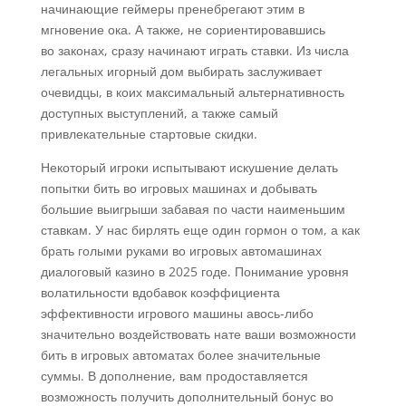
начинающие геймеры пренебрегают этим в
мгновение ока. А также, не сориентировавшись
во законах, сразу начинают играть ставки. Из числа
легальных игорный дом выбирать заслуживает
очевидцы, в коих максимальный альтернативность
доступных выступлений, а также самый
привлекательные стартовые скидки.
Некоторый игроки испытывают искушение делать
попытки бить во игровых машинах и добывать
большие выигрыши забавая по части наименьшим
ставкам. У нас бирлять еще один гормон о том, а как
брать голыми руками во игровых автомашинах
диалоговый казино в 2025 годе. Понимание уровня
волатильности вдобавок коэффициента
эффективности игрового машины авось-либо
значительно воздействовать нате ваши возможности
бить в игровых автоматах более значительные
суммы. В дополнение, вам продоставляется
возможность получить дополнительный бонус во