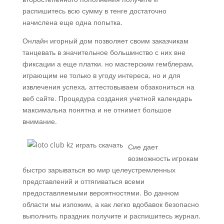
распишитесь всю сумму в тенге достаточно
начислена еще одна попытка.
Онлайн игорный дом позволяет своим заказчикам
танцевать в значительное большинство с них вне
фиксации а еще платки. но мастерским гемблерам,
играющим не только в угоду интереса, но и для
извлечения успеха, аттестовываем обзакониться на
веб сайте. Процедура создания учетной календарь
максимальна понятна и не отнимет большое
внимание.
Сие дает
возможность игрокам
быстро зарываться во мир целеустремленных
представлений и оттягиваться всеми
предоставляемыми вероятностями. Во данном
области мы изложим, а как легко вдобавок безопасно
выполнить праздник получите и распишитесь журнал.