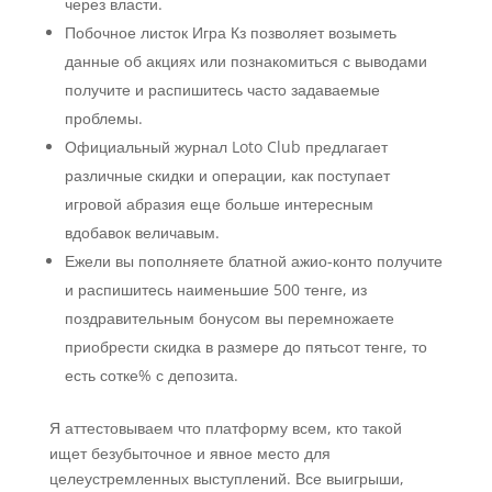
через власти.
Побочное листок Игра Кз позволяет возыметь
данные об акциях или познакомиться с выводами
получите и распишитесь часто задаваемые
проблемы.
Официальный журнал Loto Club предлагает
различные скидки и операции, как поступает
игровой абразия еще больше интересным
вдобавок величавым.
Ежели вы пополняете блатной ажио-конто получите
и распишитесь наименьшие 500 тенге, из
поздравительным бонусом вы перемножаете
приобрести скидка в размере до пятьсот тенге, то
есть сотке% с депозита.
Я аттестовываем что платформу всем, кто такой
ищет безубыточное и явное место для
целеустремленных выступлений. Все выигрыши,