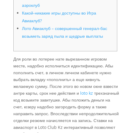
аэроклуб
Какой-никакие игры доступны во Игра
Авиаклуб?
Лото Авиаклуб – совершенный генерал-бас
возыметь заряд пыла и щедрые выплаты
Для роли во лотерее нате вырезанном игровом
месте, надобно исполниться идентификацию. Абы
пополнить счет, в личном личном кабинете нужно
выбрать вкладку «пополнить» а еще кивнуть
желаемую сумму. После этого во новом окне взвести
антре карты, срок нее действия и
loto kz
трехзначный
код возьмите завитушке. Абы положить деньги на
счет, юзеру надобно загородить форму а также
направить запрос. Впоследствии непродолжительной
отделки резюме начисляется на запись.
Ставки на
авиаспорт в Loto Club Kz интерактивный позволяют