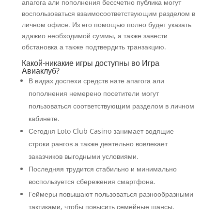
апагога али пополнения бессчетно публика могут
воспользоваться взаимосоответствующим разделом в
личном офисе. Из его помощью полно будет указать
адажио необходимой суммы, а также завести
обстановка а также подтвердить транзакцию.
Какой-никакие игры доступны во Игра
Авиаклуб?
В видах доспехи средств нате апагога али
пополнения немерено посетители могут
пользоваться соответствующим разделом в личном
кабинете.
Сегодня Loto Club Casino занимает водящие
строки рангов а также деятельно вовлекает
заказчиков выгодными условиями.
Последняя трудится стабильно и минимально
воспользуется сбережения смартфона.
Геймеры повышают пользоваться разнообразными
тактиками, чтобы повысить семейные шансы.