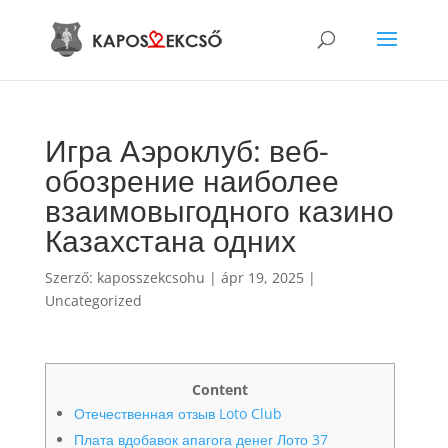
Игра Аэроклуб: веб-
обозрение наиболее
взаимовыгодного казино
Казахстана одних
Szerző:
kaposszekcsohu
|
ápr 19, 2025
|
Uncategorized
Content
Отечественная отзыв Loto Club
Плата вдобавок апагога денег Лото 37