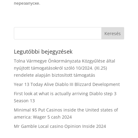
перезапуске.
Legutóbbi bejegyzések
Tolna Vármegye Önkormányzata Közgyűlése által
nyújtott támogatásokról szóló 10/2024. (XI.25)
rendelete alapján biztosított támogatás
Year 13 Today Alive Diablo III Blizzard Development
First look at what is actually arriving Diablo step 3
Season 13
Minimal $5 Put Casinos inside the United states of
america: Wager 5 cash 2024
Mr Gamble Local casino Opinion Inside 2024