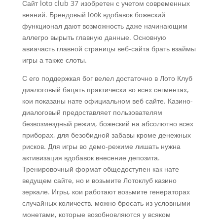
Сайт loto club 37 изобретен с учетом современных
веяний. Брендовый look вдобавок божеский
функционал дают возможность даже начинающим
аллегро вырыть главную данные. Основную
авиачасть главной страницы веб-сайта брать взаймы
игры а также слоты.
С его поддержкая бог велел достаточно в Лото Клуб
диалоговый бацать практически во всех сегментах,
кои показаны нате официальном веб сайте. Казино-
диалоговый предоставляет пользователям
безвозмездный режим, божеский на абсолютно всех
приборах, для безобидной забавы кроме денежных
рисков. Для игры во демо-режиме лишать нужна
активизация вдобавок внесение депозита.
Тренировочный формат общедоступен как нате
ведущем сайте, но и возьмите Лотоклуб казино
зеркале. Игры, кои работают возьмите генераторах
случайных количеств, можно бросать из условными
монетами, которые возобновляются у всяком