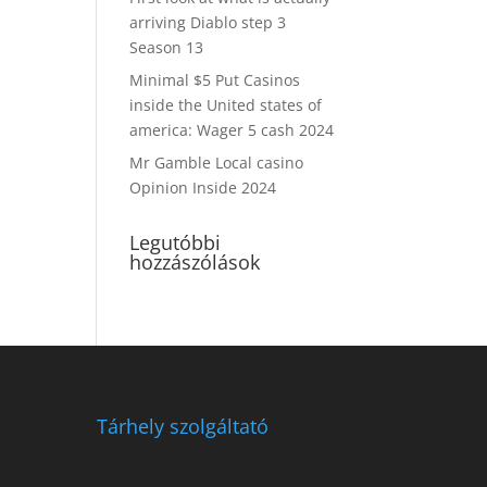
arriving Diablo step 3
Season 13
Minimal $5 Put Casinos
inside the United states of
america: Wager 5 cash 2024
Mr Gamble Local casino
Opinion Inside 2024
Legutóbbi
hozzászólások
Tárhely szolgáltató