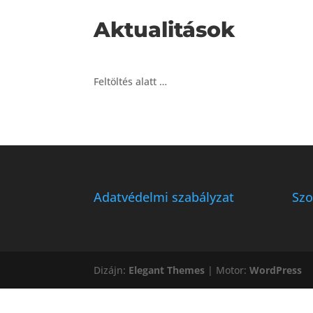
Aktualitások
Feltöltés alatt …
Adatvédelmi szabályzat
Szo
Dizájn:
Elegant Themes
| Motor:
WordPress