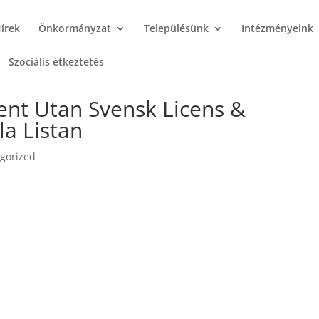
írek
Önkormányzat
Településünk
Intézményeink
Szociális étkeztetés
ent Utan Svensk Licens &
la Listan
gorized