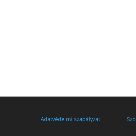
Adatvédelmi szabályzat
Szo