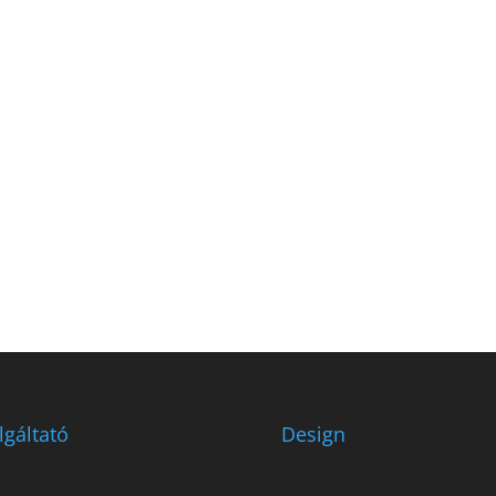
lgáltató
Design