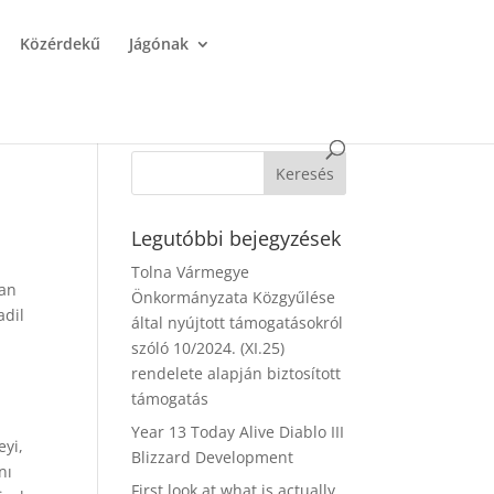
Közérdekű
Jágónak
Legutóbbi bejegyzések
Tolna Vármegye
lan
Önkormányzata Közgyűlése
adil
által nyújtott támogatásokról
szóló 10/2024. (XI.25)
rendelete alapján biztosított
támogatás
Year 13 Today Alive Diablo III
eyi,
Blizzard Development
nı
First look at what is actually