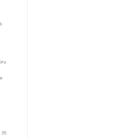
lı
poru
le
 35