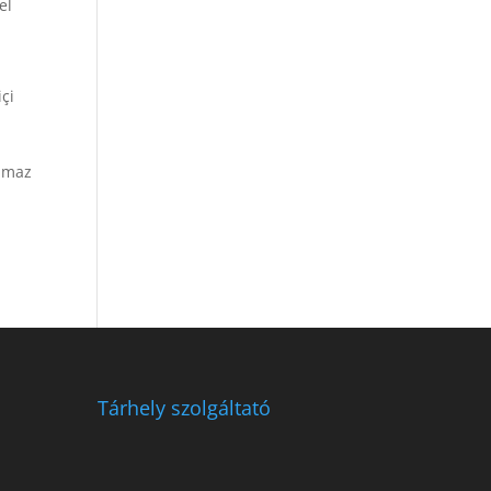
el
çi
ılmaz
Tárhely szolgáltató