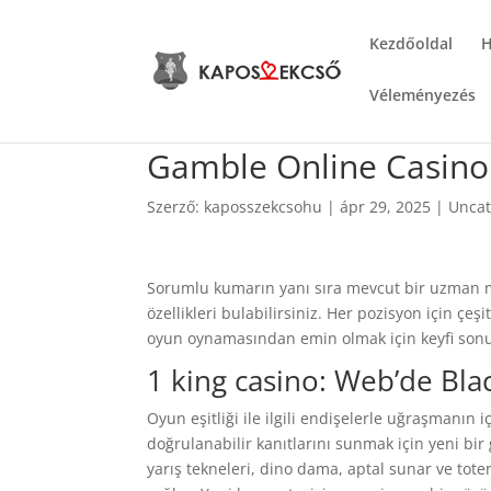
Kezdőoldal
H
Véleményezés
Gamble Online Casino
Szerző:
kaposszekcsohu
|
ápr 29, 2025
|
Uncat
Sorumlu kumarın yanı sıra mevcut bir uzman mü
özellikleri bulabilirsiniz. Her pozisyon için çeşi
oyun oynamasından emin olmak için keyfi sonuç
1 king casino: Web’de Bla
Oyun eşitliği ile ilgili endişelerle uğraşmanın 
doğrulanabilir kanıtlarını sunmak için yeni bi
yarış tekneleri, dino dama, aptal sunar ve tote