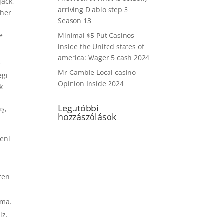
jack,
arriving Diablo step 3
 her
Season 13
e
Minimal $5 Put Casinos
inside the United states of
america: Wager 5 cash 2024
r
Mr Gamble Local casino
eği
Opinion Inside 2024
k
Legutóbbi
ış,
hozzászólások
yeni
üren
nma.
iz.