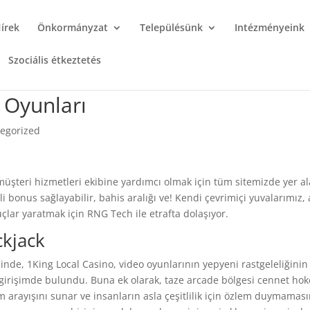
írek
Önkormányzat
Településünk
Intézményeink
Szociális étkeztetés
 Oyunları
egorized
şteri hizmetleri ekibine yardımcı olmak için tüm sitemizde yer a
tli bonus sağlayabilir, bahis aralığı ve!
Kendi çevrimiçi yuvalarımız, 
lar yaratmak için RNG Tech ile etrafta dolaşıyor.
ckjack
içinde, 1King Local Casino, video oyunlarının yepyeni rastgeleliğinin
r girişimde bulundu. Buna ek olarak, taze arcade bölgesi cennet hok
m arayışını sunar ve insanların asla çeşitlilik için özlem duymaması