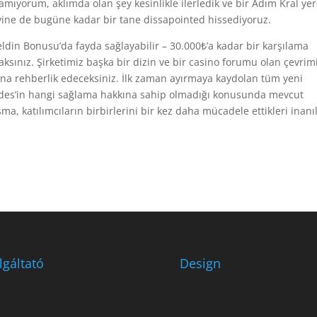
amıyorum, aklımda olan şey kesinlikle ilerledik ve bir Adım Kral yer
 yine de bugüne kadar bir tane dissapointed hissediyoruz.
eldin Bonusu’da fayda sağlayabilir – 30.000₺’a kadar bir karşılama
ınız. Şirketimiz başka bir dizin ve bir casino forumu olan çevrimi
ına rehberlik edeceksiniz. İlk zaman ayırmaya kaydolan tüm yeni
pades’in hangi sağlama hakkına sahip olmadığı konusunda mevcut
a, katılımcıların birbirlerini bir kez daha mücadele ettikleri inan
lgáltató
Design