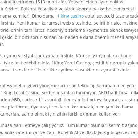
casino üzerinden 1518 puan aldı. Yepyeni video oyun noktası
tı Çekimi, Potshot ile geliyor ve sizde sporda basketbol denemesi
yarışma gemileri, Dino dama,
1 king casino
aptal seveceği taze arcad
irsiniz. Yeni kumar kurumsal web sitesinde, belirli bir slot makine
ricilerinin tam listesi nedeniyle zorlama koymanıza olanak tanıya
i çekici bir dizi sorun sunar, bu nedenle daha önemli menzil araya
ir.
t oyunu ve siyah-jack yapabilirsiniz. Küresel yarışmalara abone
zi iyice test edebilirsiniz. 1King Yerel Casino, çeşitli bir grupla yakı
nsal transferler ile birlikte ayrılma olasılıklarını ayırabilirsiniz.
fesyonel bilgileri yönetmek için son teknoloji korumanın en yeni
1King Local Casino, sizden insanları tanımıyor, ABD hafif kırsal ülk
enden ABD, sadece 1’i, avantajlı deneyimleri ortaya koyarak, araştı
ışma platformu, üye araştırmalarını korumak için en yeni kodlama
 kumarlara sahip olmak için zihin farklı ekipman kullanıyor.
unuza dahil etmeye çalışıyoruz. Tüm kumar oyunları serimiz aslın
, anlık zaferim var ve Canlı Rulet & Alive Black-Jack gibi gerçek za