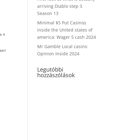
arriving Diablo step 3
Season 13
Minimal $5 Put Casinos
inside the United states of
ь к
america: Wager 5 cash 2024
Mr Gamble Local casino
ает
Opinion Inside 2024
Legutóbbi
hozzászólások