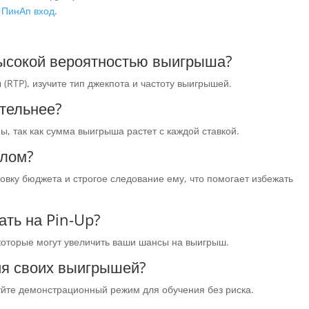
е
ПинАп вход
.
высокой вероятностью выигрыша?
(RTP), изучите тип джекпота и частоту выигрышей.
ительнее?
, так как сумма выигрыша растет с каждой ставкой.
ллом?
овку бюджета и строгое следование ему, что помогает избежать
ать на Pin-Up?
которые могут увеличить ваши шансы на выигрыш.
ия своих выигрышей?
зуйте демонстрационный режим для обучения без риска.