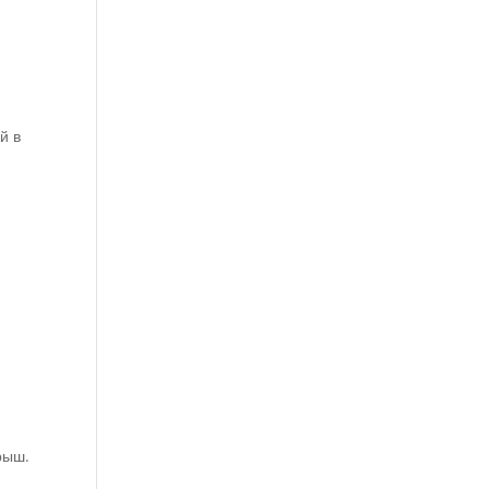
й в
.
рыш.