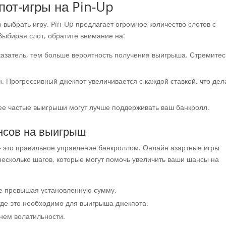
пот-игры на Pin-Up
о выбрать игру. Pin-Up предлагает огромное количество слотов с
Выбирая слот, обратите внимание на:
казатель, тем больше вероятность получения выигрыша. Стремитес
н. Прогрессивный джекпот увеличивается с каждой ставкой, что дел
лее частые выигрыши могут лучше поддерживать ваш банкролл.
нсов на выигрыш
— это правильное управление банкроллом. Онлайн азартные игры
несколько шагов, которые могут помочь увеличить ваши шансы на
не превышая установленную сумму.
 где это необходимо для выигрыша джекпота.
нем волатильности.