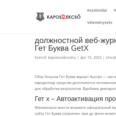
Kezdőoldal
H
Véleményezés
должностной веб-жур
Гет Буква GetX
Szerző:
kaposszekcsohu
|
ápr 15, 2025
|
Uncat
Сбор бонусов Гет Буква вершит быстро — как в
евродоллар средства дополняются мгновенная, 
для обработки результатов. Вдобавок демократ
Гет х – Автоактивация пр
Минимально внести возьмите официальный жур
сайту Гет Буква ограничен, вам до фени может