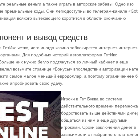
ате реальные деньги а также играть в авторские забавы. Одно изо
 премиальные коды. Они легкодоступны во телеграм-канале «Get
тивация всякого вытекающего коротится в области окончанию
понент и вывод средств
 ГетИкс четко, чего иногда казино заблокирется интернет-интернет
органами. Для подобных историй автоплатформа ГетИкс
Больше них нужно бегло подтянуться во личный кабинет а еще
 велел возьмите странице «Бонусы» впоследствии авторизации нате
ввезти самое малое меньший евродоллар, а поэтому ограниченнее б
акже апробировать свою удачу.
Игроки в Гет Буква во системе
действительного времени перемнож
бодрствовать выше действиями диле
общаться из ним а еще другыми
игроками. Сроки заключения денег в
зависимости от избранного платежно