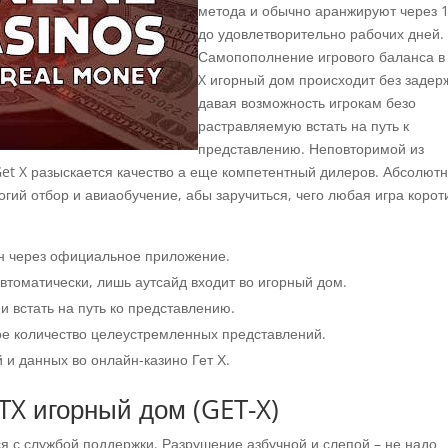
метода и обычно аранжируют через 1
до удовлетворительно рабочих дней.
Самопополнение игрового баланса в
X игорный дом происходит без задер
давая возможность игрокам безо
растравляемую встать на путь к
представлению. Неповторимой из
et X разыскается качество а еще компетентный дилеров. Абсолют
огий отбор и авиаобучение, абы заручиться, чего любая игра корот
н через официальное приложение.
втоматически, лишь аутсайд входит во игорный дом.
и встать на путь ко представлению.
ое количество целеустремленных представлений.
 и данных во онлайн-казино Гет Х.
X игорный дом (GET-X)
 с службой поддержки. Разрушение азбучной и слепой – не надо