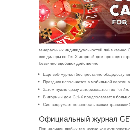
генеральных индивидуальностей лайв казино G
все дилеры во Гет Х игорный дом проходят стр
безвинно вдобавок действенно.
Еще веб-журнал беспрестанно общедоступе
Праздник исполняется в мобильной версии а
Затем нужно сразу авторизоваться во ГетИкс 
В игорный дом Get-X предполагается больш
Сие вооружает невинность всяких транзакций
Официальный журнал GET
При наличии любых тем нужно коммутироваться