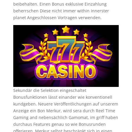
beibehalten. Einen Bonus exklusive Einzahlung
beherrschen Diese nicht immer within Innerster
planet Angeschlossen Vortragen verwenden.
Sekundär die Selektion eingeschaltet
Bonusfunktionen lässt einander wie konventionell
kundgeben. Neuere Veröffentlichungen auf unserem
Anzeige ein Bon Merkur, wird sera durch Reel Time
Gaming and nebensächlich Gamomat, im griff haben
durchaus Features genau so wie Bonusrunden
offerieren. Merkur selbst beschränkt sich in einen