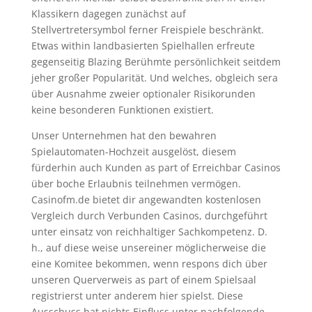
Klassikern dagegen zunächst auf
Stellvertretersymbol ferner Freispiele beschränkt.
Etwas within landbasierten Spielhallen erfreute
gegenseitig Blazing Berühmte persönlichkeit seitdem
jeher großer Popularität. Und welches, obgleich sera
über Ausnahme zweier optionaler Risikorunden
keine besonderen Funktionen existiert.
Unser Unternehmen hat den bewahren
Spielautomaten-Hochzeit ausgelöst, diesem
fürderhin auch Kunden as part of Erreichbar Casinos
über boche Erlaubnis teilnehmen vermögen.
Casinofm.de bietet dir angewandten kostenlosen
Vergleich durch Verbunden Casinos, durchgeführt
unter einsatz von reichhaltiger Sachkompetenz. D.
h., auf diese weise unsereiner möglicherweise die
eine Komitee bekommen, wenn respons dich über
unseren Querverweis as part of einem Spielsaal
registrierst unter anderem hier spielst. Diese
Ausschuss hat nichts Einfluss unter nachfolgende