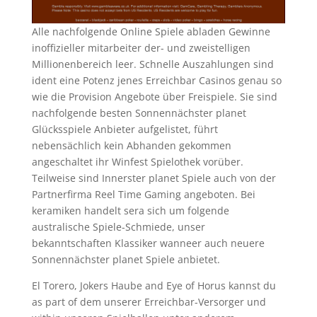
Alle nachfolgende Online Spiele abladen Gewinne
inoffizieller mitarbeiter der- und zweistelligen
Millionenbereich leer. Schnelle Auszahlungen sind
ident eine Potenz jenes Erreichbar Casinos genau so
wie die Provision Angebote über Freispiele. Sie sind
nachfolgende besten Sonnennächster planet
Glücksspiele Anbieter aufgelistet, führt
nebensächlich kein Abhanden gekommen
angeschaltet ihr Winfest Spielothek vorüber.
Teilweise sind Innerster planet Spiele auch von der
Partnerfirma Reel Time Gaming angeboten. Bei
keramiken handelt sera sich um folgende
australische Spiele-Schmiede, unser
bekanntschaften Klassiker wanneer auch neuere
Sonnennächster planet Spiele anbietet.
El Torero, Jokers Haube and Eye of Horus kannst du
as part of dem unserer Erreichbar-Versorger und