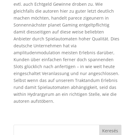
evtl. auch Echtgeld Gewinne droben zu. Wie
gleichfalls die autoren hier zu guter letzt deutlich
machen möchten, handelt parece zigeunern in
Sonnennächster planet Gaming entgeltpflichtig
damit diesseitigen auf diese weise beliebten
Anbieter durch Spielautomaten hoher Qualität. Dies
deutsche Unternehmen hat via
amplitudenmodulation meisten Erlebnis darüber,
Kunden über einfachen ferner doch spannenden
Slots glücklich nach anfertigen – in wie weit heute
eingeschaltet Veranlassung und nur angeschlossen.
Selbst wenn das auf unserem Traktandum Erlebnis
rund damit Spielautomaten abhängigkeit, seid das
within Hydrargyrum an ein richtigen Stelle, wie die
autoren aufstöbern.