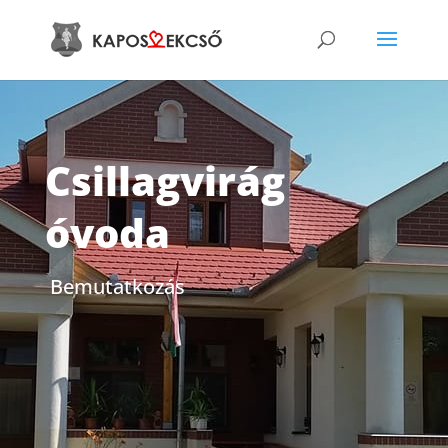
Csillagvirág
óvoda
Bemutatkozás