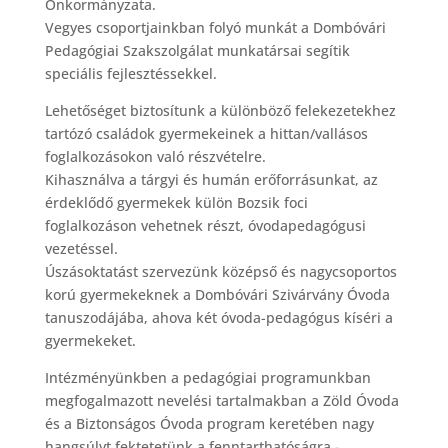
Önkormányzata.
Vegyes csoportjainkban folyó munkát a Dombóvári
Pedagógiai Szakszolgálat munkatársai segítik
speciális fejlesztéssekkel.
Lehetőséget biztosítunk a különböző felekezetekhez
tartózó családok gyermekeinek a hittan/vallásos
foglalkozásokon való részvételre.
Kihasználva a tárgyi és humán erőforrásunkat, az
érdeklődő gyermekek külön Bozsik foci
foglalkozáson vehetnek részt, óvodapedagógusi
vezetéssel.
Úszásoktatást szervezünk középső és nagycsoportos
korú gyermekeknek a Dombóvári Szivárvány Óvoda
tanuszodájába, ahova két óvoda-pedagógus kíséri a
gyermekeket.
Intézményünkben a pedagógiai programunkban
megfogalmazott nevelési tartalmakban a Zöld Óvoda
és a Biztonságos Óvoda program keretében nagy
hangsúlyt fektetetünk a fenntarthatóságra,-