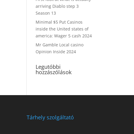
arriving Diablo step 3
Season 13
Minimal $5 Put Casinos
inside the United states of
america: Wager 5 cash 2024
Mr Gamble Local casino
Opinion Inside 2024
Legutóbbi
hozzászólások
Tárhely szolgáltató