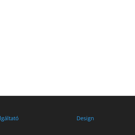
lgáltató
Design