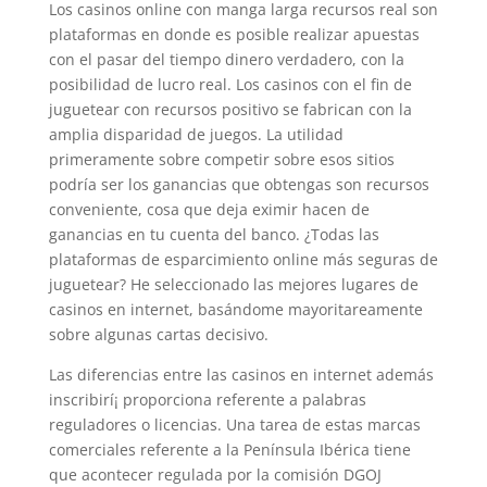
Los casinos online con manga larga recursos real son
plataformas en donde es posible realizar apuestas
con el pasar del tiempo dinero verdadero, con la
posibilidad de lucro real. Los casinos con el fin de
juguetear con recursos positivo se fabrican con la
amplia disparidad de juegos. La utilidad
primeramente sobre competir sobre esos sitios
podrí­a ser los ganancias que obtengas son recursos
conveniente, cosa que deja eximir hacen de
ganancias en tu cuenta del banco. ¿Todas las
plataformas de esparcimiento online más seguras de
juguetear? He seleccionado las mejores lugares de
casinos en internet, basándome mayoritareamente
sobre algunas cartas decisivo.
Las diferencias entre las casinos en internet además
inscribirí¡ proporciona referente a palabras
reguladores o licencias. Una tarea de estas marcas
comerciales referente a la Península Ibérica tiene
que acontecer regulada por la comisión DGOJ