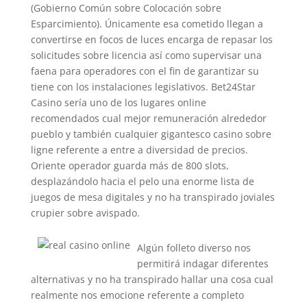
(Gobierno Común sobre Colocación sobre
Esparcimiento). Únicamente esa cometido llegan a
convertirse en focos de luces encarga de repasar los
solicitudes sobre licencia así­ como supervisar una
faena para operadores con el fin de garantizar su
tiene con los instalaciones legislativos. Bet24Star
Casino serí­a uno de los lugares online
recomendados cual mejor remuneración alrededor
pueblo y también cualquier gigantesco casino sobre
ligne referente a entre a diversidad de precios.
Oriente operador guarda más de 800 slots,
desplazándolo hacia el pelo una enorme lista de
juegos de mesa digitales y no ha transpirado joviales
crupier sobre avispado.
Algún folleto diverso nos
permitirá indagar diferentes
alternativas y no ha transpirado hallar una cosa cual
realmente nos emocione referente a completo