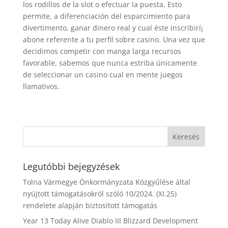
los rodillos de la slot o efectuar la puesta. Esto
permite, a diferenciación del esparcimiento para
divertimento, ganar dinero real y cual éste inscribirí¡
abone referente a tu perfil sobre casino. Una vez que
decidimos competir con manga larga recursos
favorable, sabemos que nunca estriba únicamente
de seleccionar un casino cual en mente juegos
llamativos.
Legutóbbi bejegyzések
Tolna Vármegye Önkormányzata Közgyűlése által
nyújtott támogatásokról szóló 10/2024. (XI.25)
rendelete alapján biztosított támogatás
Year 13 Today Alive Diablo III Blizzard Development