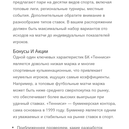
предлагают пари на десятки видов спорта, включая
топовые лиги, региональные турниры, местные
события. Дополнительные обратите внимание в
разнообразие типов ставок. В вашем распоряжении
должен быть максимальный набор вариантов ото
исходов на матчи до индивидуальных показателей
игроков.
Бонусы И Акции
Одной один ключевых характеристик БК «Тенниси»
является довольно низкая маржа и многие
спортивные кульминационные, что привлекает
неумелых игроков, ищущих самые коэффициенты.
Например, а топовые футбольные матчи маржа
может быть ниже среднего сверхпокупка по рынку,
что обеспечивает более высоких выигрыши при
удачный ставках. «Тенниси» — букмекерская контора,
сама основана в 1999 году. Букмекер является одним
из уважаемых и стабильных на рынке ставок в спорт.
Приближеннее проверяем, какие разработок