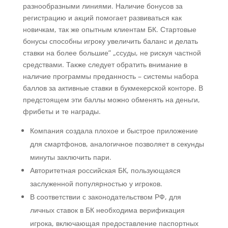
разнообразными линиями. Наличие бонусов за
регистрацию и акций помогает развиваться как
новичкам, так же опытным клиентам БК. Стартовые
бонусы способны игроку увеличить баланс и делать
ставки на более большие” „ссуды, не рискуя частной
средствами. Также следует обратить внимание в
наличие программы преданность – системы набора
баллов за активные ставки в букмекерской конторе. В
предстоящем эти баллы можно обменять на деньги,
фрибеты и те награды.
Компания создала плохое и быстрое приложение
для смартфонов, аналогичное позволяет в секунды
минуты заключить пари.
Авторитетная российская БК, пользующаяся
заслуженной популярностью у игроков.
В соответствии с законодательством РФ, для
личных ставок в БК необходима верификация
игрока, включающая предоставление паспортных