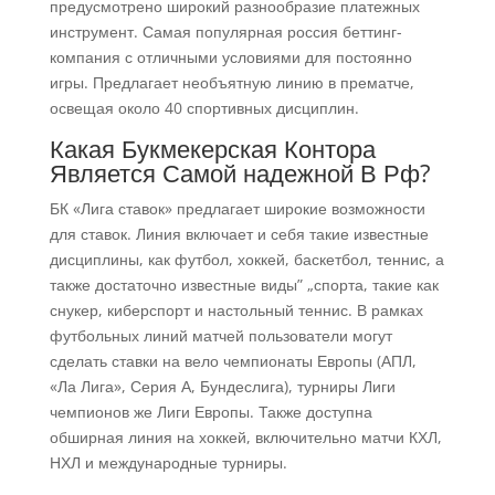
предусмотрено широкий разнообразие платежных
инструмент. Самая популярная россия беттинг-
компания с отличными условиями для постоянно
игры. Предлагает необъятную линию в прематче,
освещая около 40 спортивных дисциплин.
Какая Букмекерская Контора
Является Самой надежной В Рф?
БК «Лига ставок» предлагает широкие возможности
для ставок. Линия включает и себя такие известные
дисциплины, как футбол, хоккей, баскетбол, теннис, а
также достаточно известные виды” „спорта, такие как
снукер, киберспорт и настольный теннис. В рамках
футбольных линий матчей пользователи могут
сделать ставки на вело чемпионаты Европы (АПЛ,
«Ла Лига», Серия А, Бундеслига), турниры Лиги
чемпионов же Лиги Европы. Также доступна
обширная линия на хоккей, включительно матчи КХЛ,
НХЛ и международные турниры.