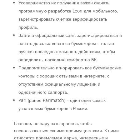
Усовершенство их получения важен скачать
программную разработке Leon для мобильного,
зарегистрировать счет же верифицировать
профиль.
Зайти а официальный сайт, зарегистрироваться и
начать довольствоваться букмекером – только
лучшая последовательность действиям, чтобы
определить, насколько комфортна БК.
Предпочтительно игнорировать все букмекерские
конторы с хороших отзывами в интернете, с
отсутствием официальному лицензии и
однозначного саппорта.
Pari (ранее Parimatch) – один один самых
узнаваемых букмекеров в России.
Главное, не нарушать правила, чтобы
воспользоваться своими преимуществами. К ними
относятся приемлемая маржа, интересные и