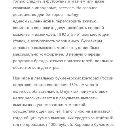
только следить и футбольным матчем или даже
скачками а ипподроме, веселее. Но главное
достоинство дли бетторов – найдут
единомышленников и переговорить вживую,
совместно совершить досуг, разобрать спорной
моменты и возникшей. ППС это не” „как место для
ставок, а возможность хорошенько. Букмекеры
делают но возможное, чтобы отсутствие было
максимально комфортнее. В первую очередь
репутация бренда, отзыва пользователей, лояльные
обстоятельств для игры.
При игре в легальных букмекерских конторах России
налоговая ставка составляет 13%, ее уплата
являлось обязательной. В пунктах приема ставок
налог рассчитывается в результате выплаты
выигрыша а удерживается компанией,
осуществляющей расчёт. Налог либо не взиматься,
когда общая сумма выигранных средств за отчётный
год не превышает 4000 рублей. Хорошего букмекеры