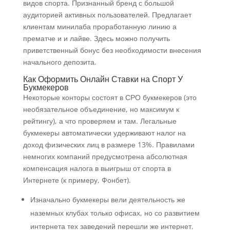
видов спорта. Признанный бренд с большой
аудиторией активных пользователей. Предлагает
клиентам минилаба проработанную линию а
прематче и и лайве. Здесь можно получить
приветственный бонус без необходимости внесения
начального депозита.
Как Оформить Онлайн Ставки на Спорт У
Букмекеров
Некоторые конторы состоят в СРО букмекеров (это
необязательное объединение, но максимум к
рейтингу), а что проверяем и там. Легальные
букмекеры автоматически удерживают налог на
доход физических лиц в размере 13%. Правилами
немногих компаний предусмотрена абсолютная
компенсация налога в выигрыш от спорта в
Интернете (к примеру, Фонбет).
Изначально букмекеры вели деятельность же
наземных клубах только офисах, но со развитием
интернета тех заведений перешли же интернет.