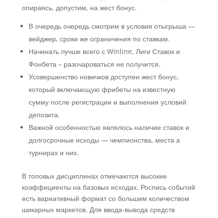
опираясь, допустим, на жест бонус.
В очередь очередь смотрим в условия отыгрыша —
вейджер, сроки же ограничения по ставкам.
Начинать лучше всего с Winline, Лиги Ставок и
Фонбета – разочароваться не получится.
Усовершенство новичков доступен жест бонус,
который включающую фрибеты на известную
сумму после регистрации и выполнения условий
депозита.
Важной особенностью являлось наличие ставок и
долгосрочные исходы — чемпионства, места а
турнирах и них.
В топовых дисциплинах отмечаются высокие
коэффициенты на базовых исходах. Роспись событий
есть вариативный формат со большим количеством
шикарных маркетов. Для ввода-вывода средств