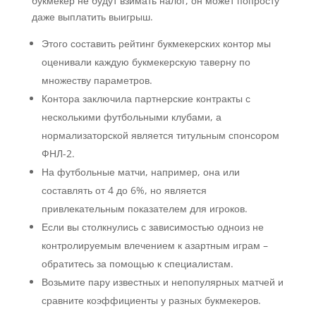
букмекер не будут взимать налог, он может попросту
даже выплатить выигрыш.
Этого составить рейтинг букмекерских контор мы
оценивали каждую букмекерскую таверну по
множеству параметров.
Контора заключила партнерские контракты с
несколькими футбольными клубами, а
нормализаторской является титульным спонсором
ФНЛ-2.
На футбольные матчи, например, она или
составлять от 4 до 6%, но является
привлекательным показателем для игроков.
Если вы столкнулись с зависимостью одноиз не
контролируемым влечением к азартным играм –
обратитесь за помощью к специалистам.
Возьмите пару известных и непопулярных матчей и
сравните коэффициенты у разных букмекеров.