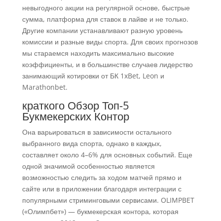
невыгодного акции на регулярной основе, быстрые
сумма, платформа для ставок в лайве и не только.
Другие компании устанавливают разную уровень
комиссии и разные виды спорта. Для своих прогнозов
мы стараемся находить максимально высокие
коэффициенты, и в большинстве случаев лидерство
занимающий котировки от БК 1xBet, Leon и
Marathonbet.
краткого Обзор Топ-5
Букмекерских Контор
Она варьироваться в зависимости остального
выбранного вида спорта, однако в каждых,
составляет около 4–6% для основных событий. Еще
одной значимой особенностью является
возможностью следить за ходом матчей прямо и
сайте или в приложении благодаря интеграции с
популярными стриминговыми сервисами. OLIMPBET
(«Олимпбет») — букмекерская контора, которая