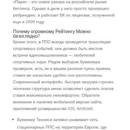
«Пари» – это новое уаенра на российском рынке
беттинга. Однако в деле у него просто произошел
ребрендинг, и работает БК по лицензии, полученной
еще в 2009 году.
Почему огромному Рейтингу Можно
безоглядно?
Кроме этого, в ППС всегда проводятся трансляции
спортивных событий, они должно быть местом
встречи единомышленников — любителей
спортивных пари. Рядом выбором букмекера
проверьте, есть ли и вашем регионе пукты приема
ставок же насколько удобно они расположены.
Современный интерфейс, быстрая загрузка строчек,
логичная структура меню позволяют сделать этапов
ставок максимально некомфортно. Обратите
внимание и наличие мобильной версии сайта,
приложений усовершенство iOS, Android.
Букмекер Тенниси активно развивает сеть
стационарных ППС на территории Европе, где