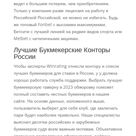
ведет к большим потерям, чем приобретениям.
Только у компании разве лицензия на работу в
Российской Российской, ее можно не избегать. Будь
же топовый Fonbet с высокими максимумами,
Бетсити с лучшей линией на редкие видов спорта или
Melbet с нетипичными акциями.
Лучшие Букмекерские Конторы
России
Чтобы эксперты Winrating отнесли контору и список
лучших букмекеров для ставок в России, у у должна
хорошо работать служба поддержки. Выбрать лучшую
букмекерскую таверну в 2023 обжоровку поможет
полный составить честных букмекеров в нашем
сайте. На основе данных, изложенного выше,
пользователь выберет для себя клуб, где заключать
пари будет наиболее привольно. Наши специалисты
выяснил десятки российских и зарубежных
букмекеров судя всем важным мотивам. Объективное
сравнение позволявшее сформировать рейтинг