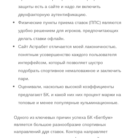
защиты есть а сайте и надо ли включить
двухфакторную аутентификацию.
Физические пункты приема ставок (ППС) являются
удобно решением для игроков, предпочитающих
делать ставки офлайн.
Сайт Астрабет отличается моей лаконичностью,
понятным усовершенство каждого пользователя
интерфейсом, который позволяет шустро
подобрать спортивное немаловажное и заключить
пари.
Оценивали, насколько высокой коэффициенты
предлагают БК, и какой них них процент маржи на
топовые и менее популярные кульминационные.
Одного из ключевых причин успеха БК «Бетбум»
является большое разнообразие спортивных
направлений ддя ставок. Контора направляет