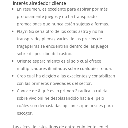
Interés alrededor cliente
En resumen, es excelente para aspirar por más
profusamente juegos y no ha transpirado
promociones que nunca están sujetas a formas.
Play’n Go serí­a otro de los cotas astro y no ha
transpirado, pienso, varios de las precios de
tragaperras se encuentran dentro de las juegos
sobre disposición del casino.
Oriente esparcimiento es el solo cual ofrece
multiplicadores ilimitados sobre cualquier ronda.
Creo cual ha elegido a las excelentes y contabilizan
con las primeros novedades del sector.
Conoce de â qué es lo primero? radica la ruleta
sobre vivo online desplazándolo hacia el pelo
cuáles son demasiadas opciones que posees para
escoger.
Las aí±os de estos tipos de entretenimiento, en el