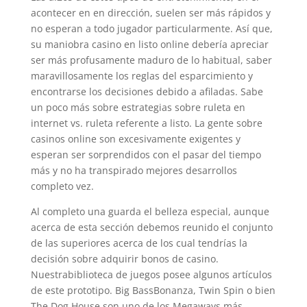
acontecer en en dirección, suelen ser más rápidos y
no esperan a todo jugador particularmente. Así que,
su maniobra casino en listo online debería apreciar
ser más profusamente maduro de lo habitual, saber
maravillosamente los reglas del esparcimiento y
encontrarse los decisiones debido a afiladas. Sabe
un poco más sobre estrategias sobre ruleta en
internet vs. ruleta referente a listo. La gente sobre
casinos online son excesivamente exigentes y
esperan ser sorprendidos con el pasar del tiempo
más y no ha transpirado mejores desarrollos
completo vez.
Al completo una guarda el belleza especial, aunque
acerca de esta sección debemos reunido el conjunto
de las superiores acerca de los cual tendrí­as la
decisión sobre adquirir bonos de casino.
Nuestrabiblioteca de juegos posee algunos artículos
de este prototipo. Big BassBonanza, Twin Spin o bien
The Dog House son uno de los Megaways más