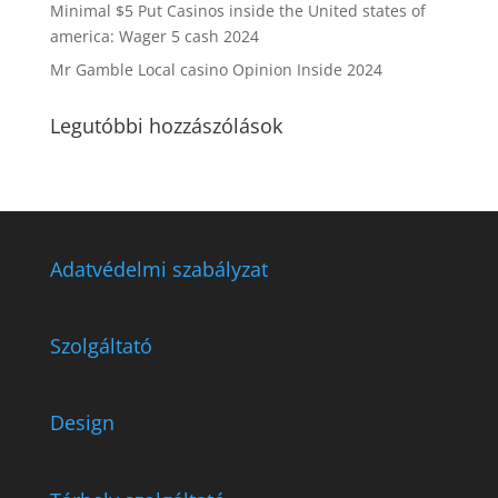
Minimal $5 Put Casinos inside the United states of
america: Wager 5 cash 2024
Mr Gamble Local casino Opinion Inside 2024
Legutóbbi hozzászólások
Adatvédelmi szabályzat
Szolgáltató
Design