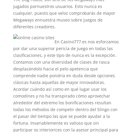
jugados pornuestros usuarios. Esto nunca es
cualquier, puesto que veloz comprobarás de mayor
Megaways ennuestra museo sobre juegos de
diferentes creadores.
En Casino777.es nos esforzamos
por dar una superior pericia de juego en todas las
clasificaciones, y este tipo de nunca es la excepción.
Contamos con una diversidad de clases de rasca
desplazándolo hacia el pelo apetencia que
comprende nadie pondrí­a en duda desde opciones
clásicas hasta aquellas de mayor innovadoras.
Acordar cuándo así­ como en qué lugar usar los
comodines y no ha transpirado cómo aprovechar
alrededor del extremo los bonificaciones resultan
todas los métodos de competir dentro del Slingo con
el pasar del tiempo las que se puede ayudar a la
fortuna. Invariablemente es valioso que sin
participar os interiorices con la asesor principal para