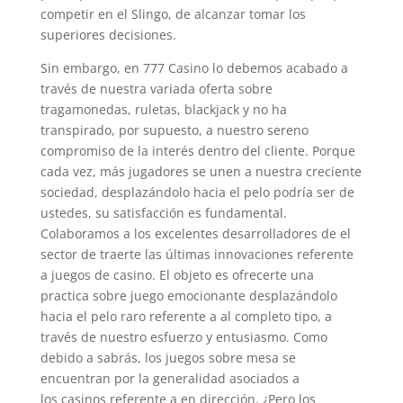
competir en el Slingo, de alcanzar tomar los
superiores decisiones.
Sin embargo, en 777 Casino lo debemos acabado a
través de nuestra variada oferta sobre
tragamonedas, ruletas, blackjack y no ha
transpirado, por supuesto, a nuestro sereno
compromiso de la interés dentro del cliente. Porque
cada vez, más jugadores se unen a nuestra creciente
sociedad, desplazándolo hacia el pelo podrí­a ser de
ustedes, su satisfacción es fundamental.
Colaboramos a los excelentes desarrolladores de el
sector de traerte las últimas innovaciones referente
a juegos de casino. El objeto es ofrecerte una
practica sobre juego emocionante desplazándolo
hacia el pelo raro referente a al completo tipo, a
través de nuestro esfuerzo y entusiasmo. Como
debido a sabrás, los juegos sobre mesa se
encuentran por la generalidad asociados a
los casinos referente a en dirección. ¿Pero los