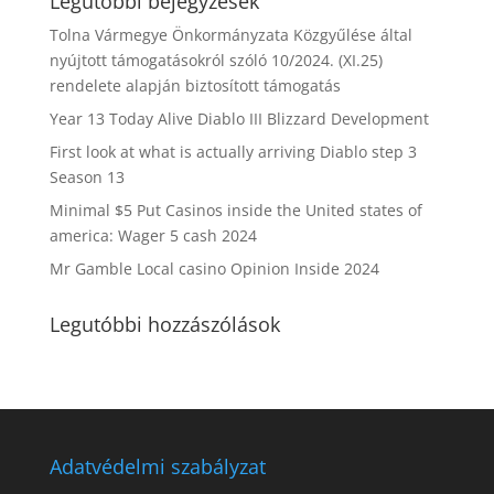
Legutóbbi bejegyzések
Tolna Vármegye Önkormányzata Közgyűlése által
nyújtott támogatásokról szóló 10/2024. (XI.25)
rendelete alapján biztosított támogatás
Year 13 Today Alive Diablo III Blizzard Development
First look at what is actually arriving Diablo step 3
Season 13
Minimal $5 Put Casinos inside the United states of
america: Wager 5 cash 2024
Mr Gamble Local casino Opinion Inside 2024
Legutóbbi hozzászólások
Adatvédelmi szabályzat