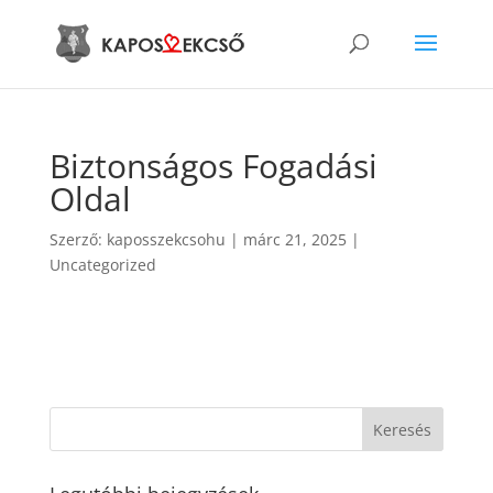
Biztonságos Fogadási
Oldal
Szerző:
kaposszekcsohu
|
márc 21, 2025
|
Uncategorized