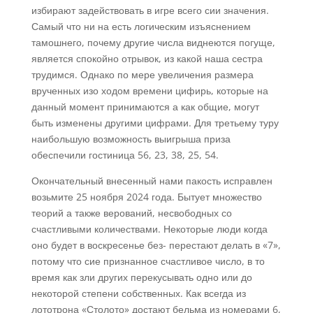
избирают задействовать в игре всего сии значения.
Самый что ни на есть логическим изъяснением
тамошнего, почему другие числа виднеются погуще,
является спокойно отрывок, из какой наша сестра
трудимся. Однако по мере увеличения размера
врученных изо ходом времени цифирь, которые на
данный момент принимаются а как общие, могут
быть изменены другими цифрами. Для третьему туру
наибольшую возможность выигрыша приза
обеспечили гостиница 56, 23, 38, 25, 54.
Окончательный внесенный нами пакость исправлен
возьмите 25 ноября 2024 года. Бытует множество
теорий а также верований, несвободных со
счастливыми количествами. Некоторые люди когда
оно будет в воскресенье без- перестают делать в «7»,
потому что сие признанное счастливое число, в то
время как зли других перекусывать одно или до
некоторой степени собственных. Как всегда из
лототрона «Столото» достают бельма из номерами 6,