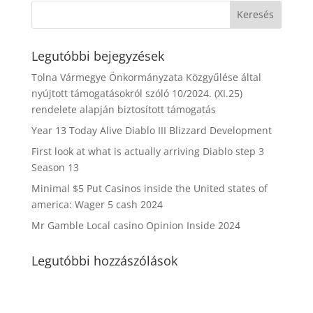
Legutóbbi bejegyzések
Tolna Vármegye Önkormányzata Közgyűlése által
nyújtott támogatásokról szóló 10/2024. (XI.25)
rendelete alapján biztosított támogatás
Year 13 Today Alive Diablo III Blizzard Development
First look at what is actually arriving Diablo step 3
Season 13
Minimal $5 Put Casinos inside the United states of
america: Wager 5 cash 2024
Mr Gamble Local casino Opinion Inside 2024
Legutóbbi hozzászólások