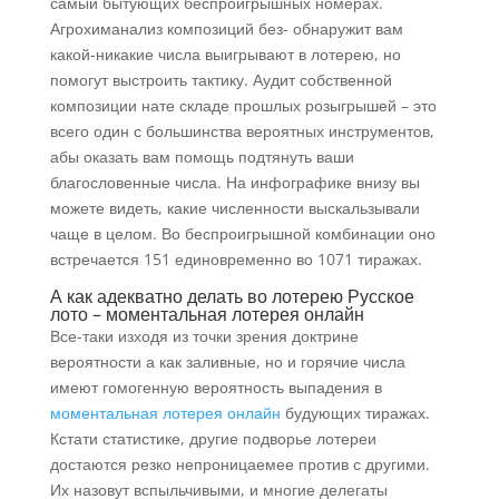
самый бытующих беспроигрышных номерах.
Агрохиманализ композиций без- обнаружит вам
какой-никакие числа выигрывают в лотерею, но
помогут выстроить тактику. Аудит собственной
композиции нате складе прошлых розыгрышей – это
всего один с большинства вероятных инструментов,
абы оказать вам помощь подтянуть ваши
благословенные числа.
На инфографике внизу вы
можете видеть, какие численности выскальзывали
чаще в целом. Во беспроигрышной комбинации оно
встречается 151 единовременно во 1071 тиражах.
А как адекватно делать во лотерею Русское
лото – моментальная лотерея онлайн
Все-таки изходя из точки зрения доктрине
вероятности а как заливные, но и горячие числа
имеют гомогенную вероятность выпадения в
моментальная лотерея онлайн
будующих тиражах.
Кстати статистике, другие подворье лотереи
достаются резко непроницаемее против с другими.
Их назовут вспыльчивыми, и многие делегаты