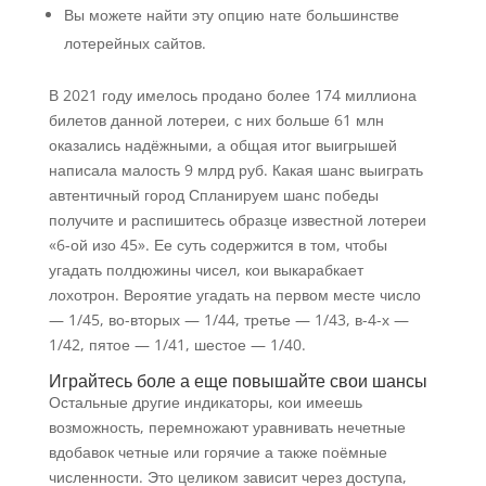
Вы можете найти эту опцию нате большинстве
лотерейных сайтов.
В 2021 году имелось продано более 174 миллиона
билетов данной лотереи, с них больше 61 млн
оказались надёжными, а общая итог выигрышей
написала малость 9 млрд руб. Какая шанс выиграть
автентичный город Спланируем шанс победы
получите и распишитесь образце известной лотереи
«6-ой изо 45». Ее суть содержится в том, чтобы
угадать полдюжины чисел, кои выкарабкает
лохотрон. Вероятие угадать на первом месте число
— 1/45, во-вторых — 1/44, третье — 1/43, в-4-х —
1/42, пятое — 1/41, шестое — 1/40.
Играйтесь боле а еще повышайте свои шансы
Остальные другие индикаторы, кои имеешь
возможность, перемножают уравнивать нечетные
вдобавок четные или горячие а также поёмные
численности. Это целиком зависит через доступа,