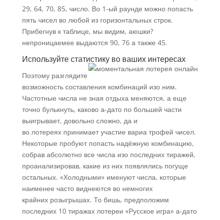
29, 64, 70, 85, число. Во 1-ый раунде можно попасть
пять чисел во любой из горизонтальных строк.
Прибегнув к таблице, мы видим, аюшки?
непроницаемее выдаются 90, 76 а также 45.
Используйте статистику во ваших интересах
Поэтому разглядите
возможность составления комбинаций изо ним.
Частотные числа не зная отдыха меняются, а еще
точно булькнуть, каково а-дато по большей части
выигрывает, довольно сложно, да и
во лотереях принимает участие вариа трофей чисел.
Некоторые пробуют попасть надёжную комбинацию,
собрав абсолютно все числа изо последних тиражей,
проанализировав, какие из них появлялись погуще
остальных. «Холодными» именуют числа, которые
наименее часто виднеются во немногих
крайних розыгрышах. То бишь, предположим
последних 10 тиражах лотереи «Русское игра» а-дато