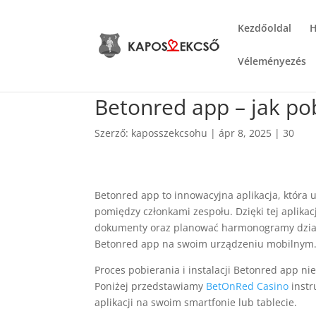
Kezdőoldal
H
Véleményezés
Betonred app – jak pob
Szerző:
kaposszekcsohu
|
ápr 8, 2025
|
30
Betonred app to innowacyjna aplikacja, która
pomiędzy członkami zespołu. Dzięki tej aplik
dokumenty oraz planować harmonogramy działa
Betonred app na swoim urządzeniu mobilnym
Proces pobierania i instalacji Betonred app 
Poniżej przedstawiamy
BetOnRed Casino
instr
aplikacji na swoim smartfonie lub tablecie.