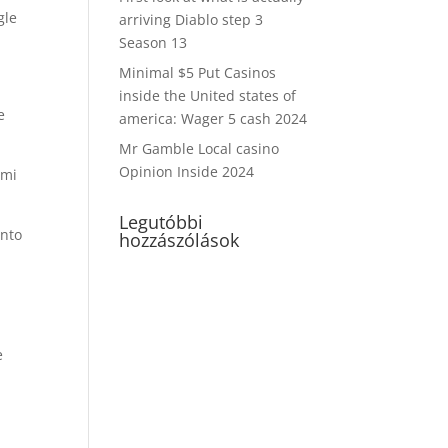
gle
arriving Diablo step 3
Season 13
Minimal $5 Put Casinos
inside the United states of
e
america: Wager 5 cash 2024
Mr Gamble Local casino
Opinion Inside 2024
ymi
Legutóbbi
onto
hozzászólások
e