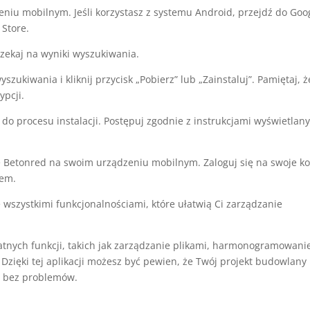
eniu mobilnym. Jeśli korzystasz z systemu Android, przejdź do Goo
 Store.
zekaj na wyniki wyszukiwania.
zukiwania i kliknij przycisk „Pobierz” lub „Zainstaluj”. Pamiętaj, ż
ypcji.
ź do procesu instalacji. Postępuj zgodnie z instrukcjami wyświetlan
ję Betonred na swoim urządzeniu mobilnym. Zaloguj się na swoje k
iem.
ię wszystkimi funkcjonalnościami, które ułatwią Ci zarządzanie
atnych funkcji, takich jak zarządzanie plikami, harmonogramowani
 Dzięki tej aplikacji możesz być pewien, że Twój projekt budowlany
ie bez problemów.