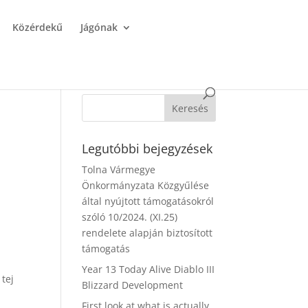
Közérdekű
Jágónak
Legutóbbi bejegyzések
Tolna Vármegye
Önkormányzata Közgyűlése
által nyújtott támogatásokról
szóló 10/2024. (XI.25)
rendelete alapján biztosított
támogatás
Year 13 Today Alive Diablo III
 tej
Blizzard Development
First look at what is actually