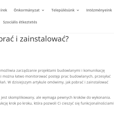
írek
Önkormányzat
Településünk
Intézményeink
Szociális étkeztetés
rać i zainstalować?
 umożliwia zarządzanie projektami budowlanymi i komunikację
acji można łatwo monitorować postęp prac budowlanych, przesyłać
ń. W dzisiejszym artykule omówimy, jak pobrać i zainstalować
.
nie jest skomplikowany, ale wymaga pewnych kroków do wykonania.
ukcję krok po kroku, która pozwoli Ci cieszyć się funkcjonalnościami