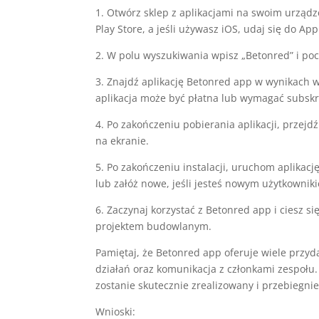
1. Otwórz sklep z aplikacjami na swoim urządz
Play Store, a jeśli używasz iOS, udaj się do App
2. W polu wyszukiwania wpisz „Betonred” i poc
3. Znajdź aplikację Betonred app w wynikach wys
aplikacja może być płatna lub wymagać subskr
4. Po zakończeniu pobierania aplikacji, przejd
na ekranie.
5. Po zakończeniu instalacji, uruchom aplikac
lub załóż nowe, jeśli jesteś nowym użytkownik
6. Zaczynaj korzystać z Betonred app i ciesz s
projektem budowlanym.
Pamiętaj, że Betonred app oferuje wiele przyd
działań oraz komunikacja z członkami zespołu.
zostanie skutecznie zrealizowany i przebiegn
Wnioski: