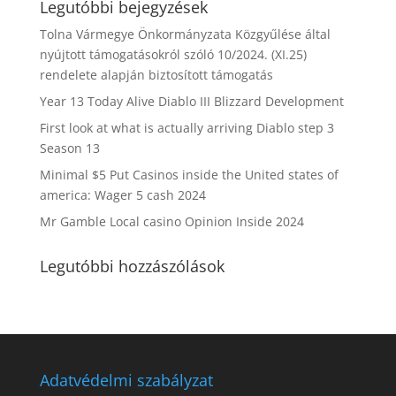
Legutóbbi bejegyzések
Tolna Vármegye Önkormányzata Közgyűlése által
nyújtott támogatásokról szóló 10/2024. (XI.25)
rendelete alapján biztosított támogatás
Year 13 Today Alive Diablo III Blizzard Development
First look at what is actually arriving Diablo step 3
Season 13
Minimal $5 Put Casinos inside the United states of
america: Wager 5 cash 2024
Mr Gamble Local casino Opinion Inside 2024
Legutóbbi hozzászólások
Adatvédelmi szabályzat