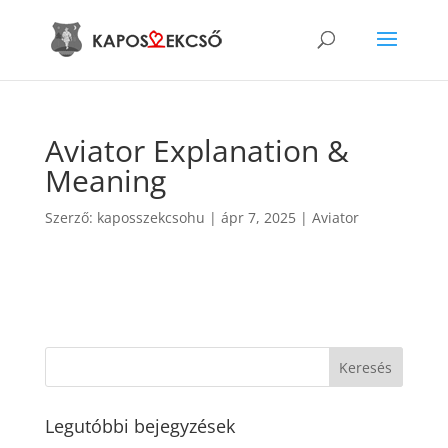
Aviator Explanation &
Meaning
Szerző:
kaposszekcsohu
|
ápr 7, 2025
|
Aviator
Legutóbbi bejegyzések