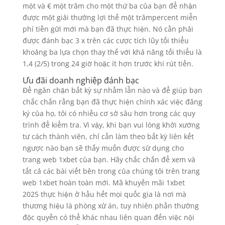
một và € một trăm cho một thứ ba của bạn để nhận
được một giải thưởng lợi thế một trămpercent miễn
phí tiền gửi mới mà bạn đã thực hiện. Nó cần phải
được đánh bạc 3 x trên các cược tích lũy tối thiểu
khoảng ba lựa chọn thay thế với khả năng tối thiểu là
1,4 (2/5) trong 24 giờ hoặc ít hơn trước khi rút tiền.
Ưu đãi doanh nghiệp đánh bạc
Để ngăn chặn bất kỳ sự nhầm lẫn nào và để giúp bạn
chắc chắn rằng bạn đã thực hiện chính xác việc đăng
ký của họ, tôi có nhiều cơ sở sâu hơn trong các quy
trình để kiểm tra. Vì vậy, khi bạn vui lòng khởi xướng
tư cách thành viên, chỉ cần làm theo bất kỳ liên kết
ngược nào bạn sẽ thấy muốn được sử dụng cho
trang web 1xbet của bạn. Hãy chắc chắn để xem và
tất cả các bài viết bên trong của chúng tôi trên trang
web 1xbet hoàn toàn mới. Mã khuyến mãi 1xbet
2025 thực hiện ở hầu hết mọi quốc gia là nơi mà
thương hiệu là phòng xử án, tuy nhiên phần thưởng
độc quyền có thể khác nhau liên quan đến việc nội