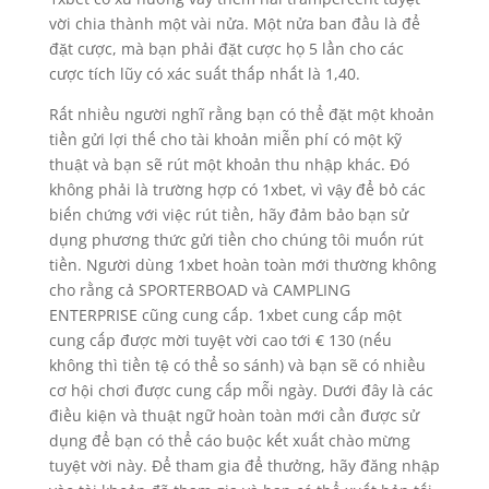
vời chia thành một vài nửa. Một nửa ban đầu là để
đặt cược, mà bạn phải đặt cược họ 5 lần cho các
cược tích lũy có xác suất thấp nhất là 1,40.
Rất nhiều người nghĩ rằng bạn có thể đặt một khoản
tiền gửi lợi thế cho tài khoản miễn phí có một kỹ
thuật và bạn sẽ rút một khoản thu nhập khác. Đó
không phải là trường hợp có 1xbet, vì vậy để bỏ các
biến chứng với việc rút tiền, hãy đảm bảo bạn sử
dụng phương thức gửi tiền cho chúng tôi muốn rút
tiền. Người dùng 1xbet hoàn toàn mới thường không
cho rằng cả SPORTERBOAD và CAMPLING
ENTERPRISE cũng cung cấp. 1xbet cung cấp một
cung cấp được mời tuyệt vời cao tới € 130 (nếu
không thì tiền tệ có thể so sánh) và bạn sẽ có nhiều
cơ hội chơi được cung cấp mỗi ngày. Dưới đây là các
điều kiện và thuật ngữ hoàn toàn mới cần được sử
dụng để bạn có thể cáo buộc kết xuất chào mừng
tuyệt vời này. Để tham gia để thưởng, hãy đăng nhập