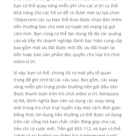
bạn có thể quay vòng miễn phí cho các vị trí cụ thể.
Khả năng cho các hồ sơ để có được một sự lựa chọn
100percent các sự kiện thể thao được chào đón thêm
tiền thưởng làm cho một sự tuyệt vời mang lại gợi
cảm hơn. Bạn cũng có thể tận dụng tối đa các quảng
cáo và tiếp thị doanh nghiệp đánh bạc hiện cung cấp
bao gồm một ưu đãi được mời tốt, ưu đãi hoàn lại
tiền hoặc bán sản phẩm độc quyền cho loại trò chơi
video vị trí.
Vì vậy, bạn có thể, chúng tôi có một yếu tố quan
trọng để ghi nhớ từ các câu sau. Bao gồm, các xoay
vòng miễn phí trong phần thưởng tiền gửi đầu tiên
được thanh toán trên trò chơi video vị trí; Reliquary
từ RA, Định nghĩa Bạn nên sử dụng các xoay vòng
mới trong trò chơi trực tuyến này một cách đơn giản.
Đồng thời, tín dụng tiền thưởng có thể được sử dụng
trên các cổng mà bạn chắc chắn đóng góp cho các
tiêu chí cá cược mới. Tiền gửi KES 112, và bạn có thể
1xbet có xu hướng vay thêm hai trămpercent tuyệt