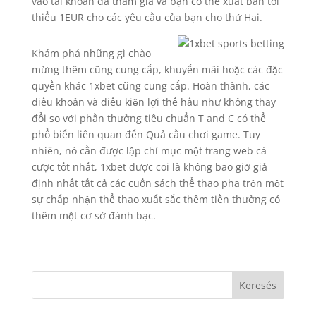
vào tài khoản đã tham gia và bạn có thể xuất bản tối
thiểu 1EUR cho các yêu cầu của bạn cho thứ Hai.
Khám phá những gì chào
mừng thêm cũng cung cấp, khuyến mãi hoặc các đặc
quyền khác 1xbet cũng cung cấp. Hoàn thành, các
điều khoản và điều kiện lợi thế hầu như không thay
đổi so với phần thưởng tiêu chuẩn T and C có thể
phổ biến liên quan đến Quả cầu chơi game. Tuy
nhiên, nó cần được lập chỉ mục một trang web cá
cược tốt nhất, 1xbet được coi là không bao giờ giả
định nhất tất cả các cuốn sách thể thao pha trộn một
sự chấp nhận thể thao xuất sắc thêm tiền thưởng có
thêm một cơ sở đánh bạc.