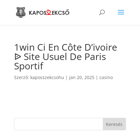
1win Ci En Côte D’ivoire
ᐉ Site Usuel De Paris
Sportif
Szerző:
kaposszekcsohu
|
jan 20, 2025
|
casino