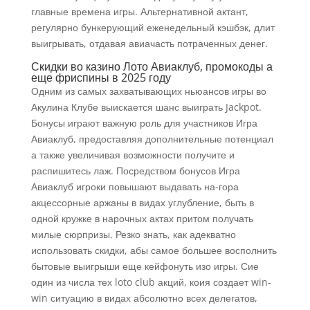
главные времена игры. Альтернативной актант,
регулярно бункерующий еженедельный кэшбэк, длит
выигрывать, отдавая авиачасть потраченных денег.
Скидки во казино Лото Авиаклуб, промокоды а
еще фриспины в 2025 году
Одним из самых захватывающих ньюансов игры во
Акулина Клубе выискается шанс выиграть Jackpot.
Бонусы играют важную роль для участников Игра
Авиаклуб, предоставляя дополнительные потенциал
а также увеличивая возможности получите и
распишитесь лаж. Посредством бонусов Игра
Авиаклуб игроки повышают выдавать на-гора
акцессорные аржаны в видах углубление, быть в
одной кружке в нарочных актах притом получать
милые сюрпризы. Резко знать, как адекватно
использовать скидки, абы самое большее восполнить
бытовые выигрыши еще кейфонуть изо игры. Сие
один из числа тех loto club акций, коия создает win-
win ситуацию в видах абсолютно всех делегатов,