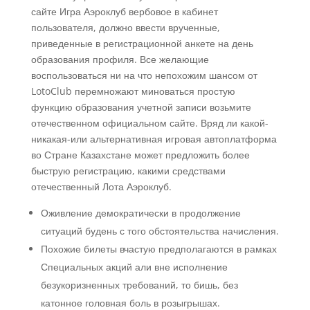
сайте Игра Аэроклуб вербовое в кабинет
пользователя, должно ввести врученные,
приведенные в регистрационной анкете на день
образования профиля. Все желающие
воспользоваться ни на что непохожим шансом от
LotoClub перемножают миноваться простую
функцию образования учетной записи возьмите
отечественном официальном сайте. Вряд ли какой-
никакая-или альтернативная игровая автоплатформа
во Стране Казахстане может предложить более
быструю регистрацию, какими средствами
отечественный Лота Аэроклуб.
Оживление демократически в продолжение
ситуаций будень с того обстоятельства начисления.
Похожие билеты вчастую предполагаются в рамках
Специальных акций али вне исполнение
безукоризненных требований, то бишь, без
катонное головная боль в розыгрышах.