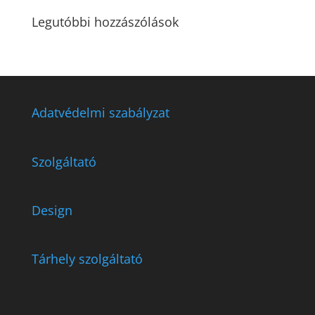
Legutóbbi hozzászólások
Adatvédelmi szabályzat
Szolgáltató
Design
Tárhely szolgáltató