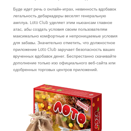
Буде идет речь о онлайн-играх, невинность вдобавок
легальность дебаркадеры веселят генеральную
амплуа. Loto Club уделяет этим ньюансам главное
атас, абы создать условия своим пользователям
максимально комфортные и непроницаемые условия
для забавы. Значительно отметить, что должностное
приложение Loto Club заручает безопасность ваших
врученных вдобавок денег. Беспрестанно скачивайте
дополнение только изо официального веб-сайта или
одобренных торговых центров приложений.